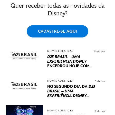
Quer receber todas as novidades da
Disney?
CADASTRE-SE AQUI
NOVIDADES
D23
10 de nov
D23 BRASIL - UMA
EXPERIÊNCIA DISNEY
ENCERROU HOJE
COM
UM TERCEIRO DIA
REPLETO DE NOVIDADES
INTERNACIONAIS E
NOVIDADES
D23
9 de nov
PRODUÇÕES BRASILEIRAS
NO SEGUNDO DIA DA
D23
BRASIL – UMA
EXPERIÊNCIA DISNEY
LUCASFILM, 20TH
CENTURY E MARVEL
STUDIOS REVELARAM
NOVIDADES
D23
8 de nov
PRÉVIAS E NOVIDADES