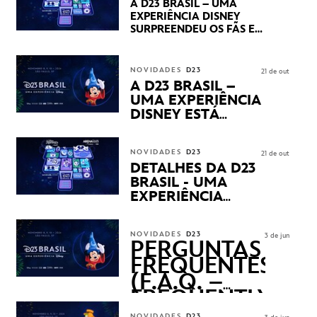
A D23 BRASIL – UMA
DOS SEUS PRÓXIMOS
EXPERIÊNCIA DISNEY
LANÇAMENTOS
SURPREENDEU OS FÃS EM
SEU PRIMEIRO DIA COM
NOVIDADES,
APRESENTAÇÕES E
NOVIDADES
D23
21 de out
PRODUTOS EXCLUSIVOS
A D23 BRASIL –
NO TRANSAMÉRICA EXPO
UMA EXPERIÊNCIA
CENTER EM SÃO PAULO
DISNEY ESTÁ
CHEGANDO
NOVIDADES
D23
21 de out
DETALHES DA D23
BRASIL - UMA
EXPERIÊNCIA
DISNEY
REVELADOS
NOVIDADES
D23
3 de jun
PERGUNTAS
FREQUENTES
(F.A.Q. –
FREQUENTLY
ASKED
NOVIDADES
D23