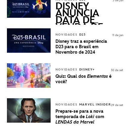
3 de jun
QUESTIONS)
DISNEY
ANUNCIA
DATA DE
VENDA DE
INGRESSOS
NOVIDADES
D23
11 de jan
PARA A D23
Disney traz a experiência
BRASIL -
D23 para o Brasil em
UMA
Novembro de 2024
EXPERIÊNCIA
DISNEY
NOVIDADES
DISNEY+
30 de set
Quiz: Qual dos
Elementos
é
você?
NOVIDADES
MARVEL INSIDER
29 de set
Prepare-se para a nova
temporada de
Loki
com
LENDAS da Marvel