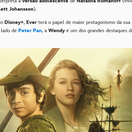
nterpreta a
versão adolescente
de
Natasha Romanoff
(viv
lett Johansson
).
do
Disney+
,
Ever
terá o papel de maior protagonismo da sua c
o lado de
Peter Pan
, a
Wendy
é um dos grandes destaques da