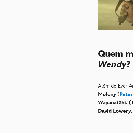
Quem ma
Wendy
?
Além de Ever A
Molony
(
Peter
Wapanatâhk (Ti
David Lowery