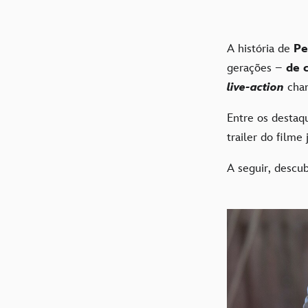
A história de
Pe
gerações –
de 
live-action
cha
Entre os destaq
trailer do film
A seguir, descub