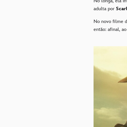
No longa, ela i
adulta por
Scar
No novo filme 
então: afinal, a