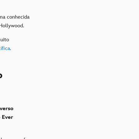
uma conhecida
 Hollywood.
uito
ífica
.
o
verso
o
Ever