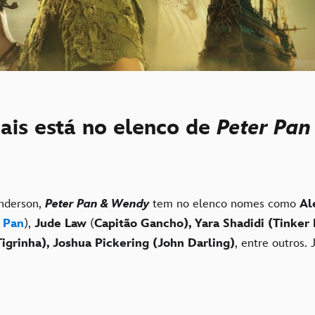
is está no elenco de
Peter Pan
nderson,
Peter Pan & Wendy
tem no elenco nomes como
Al
 Pan
),
Jude Law
(
Capitão Gancho), Yara Shadidi (Tinker 
grinha), Joshua Pickering (John Darling)
, entre outros. 
.