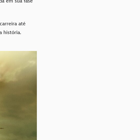
ida em sua fase
arreira até
 história.