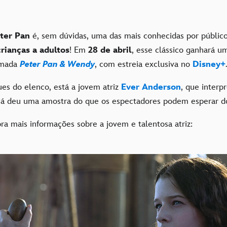
ter Pan
é, sem dúvidas, uma das mais conhecidas por público
crianças a adultos
! Em
28 de abril
, esse clássico ganhará 
mada
Peter Pan & Wendy
, com estreia exclusiva no
Disney+
ues do elenco, está a jovem atriz
Ever Anderson
, que interp
e já deu uma amostra do que os espectadores podem esperar do
ra mais informações sobre a jovem e talentosa atriz: