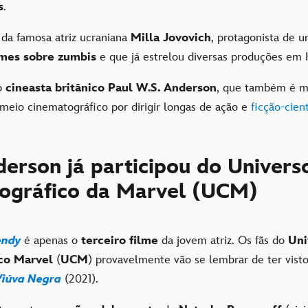
s
.
da famosa atriz ucraniana
Milla Jovovich
, protagonista de 
lmes sobre zumbis
e que já estrelou diversas produções em
o
cineasta britânico
Paul W.S. Anderson
, que também é m
meio cinematográfico por dirigir longas de ação e
ficção-cient
erson já participou do Univers
ográfico da Marvel (UCM)
endy
é apenas o
terceiro filme
da jovem atriz. Os fãs do
Uni
co Marvel
(
UCM
) provavelmente vão se lembrar de ter vist
Viúva Negra
(2021).