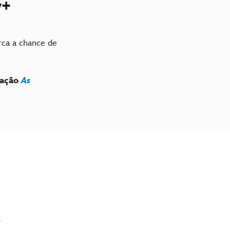
y+
rca a chance de
mação
As
?