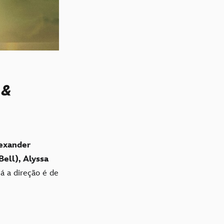
 &
exander
Bell), Alyssa
Já a direção é de