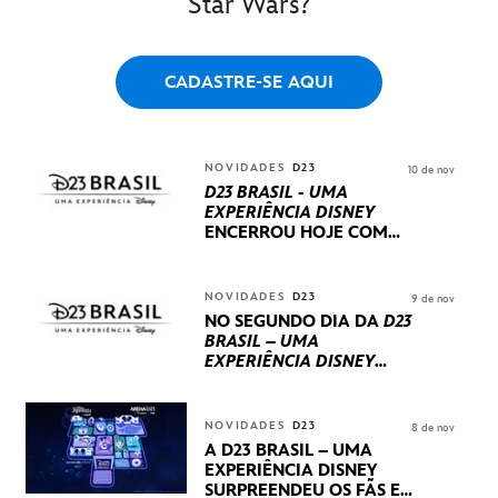
Star Wars?
CADASTRE-SE AQUI
NOVIDADES
D23
10 de nov
D23 BRASIL - UMA
EXPERIÊNCIA DISNEY
ENCERROU HOJE
COM
UM TERCEIRO DIA
REPLETO DE NOVIDADES
INTERNACIONAIS E
NOVIDADES
D23
9 de nov
PRODUÇÕES BRASILEIRAS
NO SEGUNDO DIA DA
D23
BRASIL – UMA
EXPERIÊNCIA DISNEY
LUCASFILM, 20TH
CENTURY E MARVEL
STUDIOS REVELARAM
NOVIDADES
D23
8 de nov
PRÉVIAS E NOVIDADES
A D23 BRASIL – UMA
DOS SEUS PRÓXIMOS
EXPERIÊNCIA DISNEY
LANÇAMENTOS
SURPREENDEU OS FÃS EM