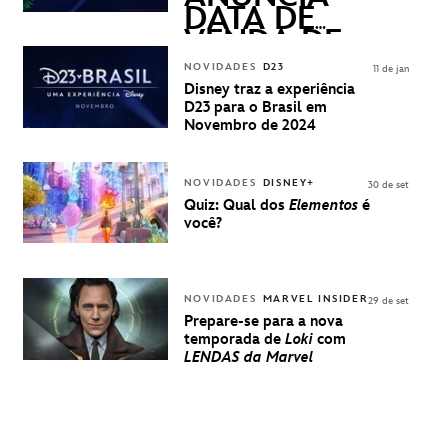
DATA DE
VENDA DE
INGRESSOS
NOVIDADES
D23
11 de jan
PARA A D23
Disney traz a experiência
BRASIL -
D23 para o Brasil em
UMA
Novembro de 2024
EXPERIÊNCIA
DISNEY
NOVIDADES
DISNEY+
30 de set
Quiz: Qual dos
Elementos
é
você?
NOVIDADES
MARVEL INSIDER
29 de set
Prepare-se para a nova
temporada de
Loki
com
LENDAS da Marvel