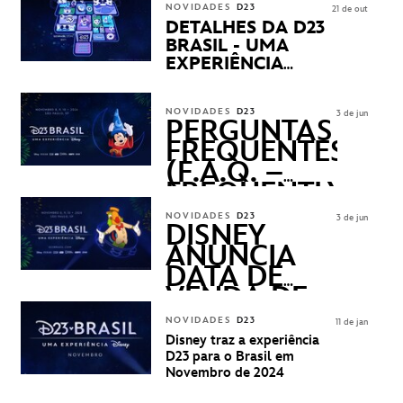
NOVIDADES
D23
21 de out
DETALHES DA D23
BRASIL - UMA
EXPERIÊNCIA
DISNEY
REVELADOS
NOVIDADES
D23
3 de jun
PERGUNTAS
FREQUENTES
(F.A.Q. –
FREQUENTLY
ASKED
NOVIDADES
D23
3 de jun
QUESTIONS)
DISNEY
ANUNCIA
DATA DE
VENDA DE
INGRESSOS
NOVIDADES
D23
11 de jan
PARA A D23
Disney traz a experiência
BRASIL -
D23 para o Brasil em
UMA
Novembro de 2024
EXPERIÊNCIA