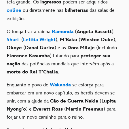
tela grande. Os
podem ser adquiridos
ingressos
online
ou diretamente nas
das salas de
bilheterias
exibição.
O longa traz
a rainha
Ramonda
(
Angela Bassett
),
Shuri
(
Letitia Wright
),
M'Baku
(
Winston Duke
),
Okoye
(
Danai Gurira
) e as
Dora Milaje
(incluindo
Florence Kasumba
) lutando para
proteger sua
nação
das potências mundiais que intervêm após a
morte do Rei T’Challa
.
Enquanto o povo de
Wakanda
se esforça para
embarcar em um novo capítulo, os heróis devem se
unir, com a ajuda da
Cão de Guerra Nakia
(
Lupita
Nyong’o
) e
Everett Ross
(
Martin Freeman
) para
forjar um novo caminho para o reino.