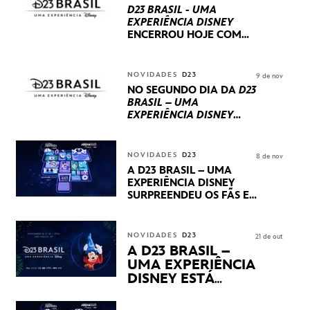
D23 BRASIL - UMA
EXPERIÊNCIA DISNEY
ENCERROU HOJE
COM
UM TERCEIRO DIA
REPLETO DE NOVIDADES
INTERNACIONAIS E
NOVIDADES
D23
9 de nov
PRODUÇÕES BRASILEIRAS
NO SEGUNDO DIA DA
D23
BRASIL – UMA
EXPERIÊNCIA DISNEY
LUCASFILM, 20TH
CENTURY E MARVEL
STUDIOS REVELARAM
NOVIDADES
D23
8 de nov
PRÉVIAS E NOVIDADES
A D23 BRASIL – UMA
DOS SEUS PRÓXIMOS
EXPERIÊNCIA DISNEY
LANÇAMENTOS
SURPREENDEU OS FÃS EM
SEU PRIMEIRO DIA COM
NOVIDADES,
APRESENTAÇÕES E
NOVIDADES
D23
21 de out
PRODUTOS EXCLUSIVOS
A D23 BRASIL –
NO TRANSAMÉRICA EXPO
UMA EXPERIÊNCIA
CENTER EM SÃO PAULO
DISNEY ESTÁ
CHEGANDO