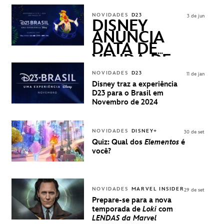
FREQUENTLY
ASKED
NOVIDADES
D23
3 de jun
QUESTIONS)
DISNEY
ANUNCIA
DATA DE
VENDA DE
INGRESSOS
NOVIDADES
D23
11 de jan
PARA A D23
Disney traz a experiência
BRASIL -
D23 para o Brasil em
UMA
Novembro de 2024
EXPERIÊNCIA
DISNEY
NOVIDADES
DISNEY+
30 de set
Quiz: Qual dos
Elementos
é
você?
NOVIDADES
MARVEL INSIDER
29 de set
Prepare-se para a nova
temporada de
Loki
com
LENDAS da Marvel