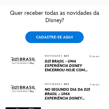
Quer receber todas as novidades da
Disney?
CADASTRE-SE AQUI
NOVIDADES
D23
10 de nov
D23 BRASIL - UMA
EXPERIÊNCIA DISNEY
ENCERROU HOJE
COM
UM TERCEIRO DIA
REPLETO DE NOVIDADES
INTERNACIONAIS E
NOVIDADES
D23
9 de nov
PRODUÇÕES BRASILEIRAS
NO SEGUNDO DIA DA
D23
BRASIL – UMA
EXPERIÊNCIA DISNEY
LUCASFILM, 20TH
CENTURY E MARVEL