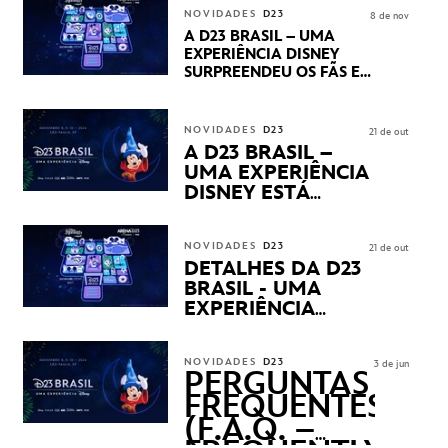
STUDIOS REVELARAM
NOVIDADES
D23
8 de nov
PRÉVIAS E NOVIDADES
A D23 BRASIL – UMA
DOS SEUS PRÓXIMOS
EXPERIÊNCIA DISNEY
LANÇAMENTOS
SURPREENDEU OS FÃS EM
SEU PRIMEIRO DIA COM
NOVIDADES,
APRESENTAÇÕES E
NOVIDADES
D23
21 de out
PRODUTOS EXCLUSIVOS
A D23 BRASIL –
NO TRANSAMÉRICA EXPO
UMA EXPERIÊNCIA
CENTER EM SÃO PAULO
DISNEY ESTÁ
CHEGANDO
NOVIDADES
D23
21 de out
DETALHES DA D23
BRASIL - UMA
EXPERIÊNCIA
DISNEY
REVELADOS
NOVIDADES
D23
3 de jun
PERGUNTAS
FREQUENTES
(F.A.Q. –