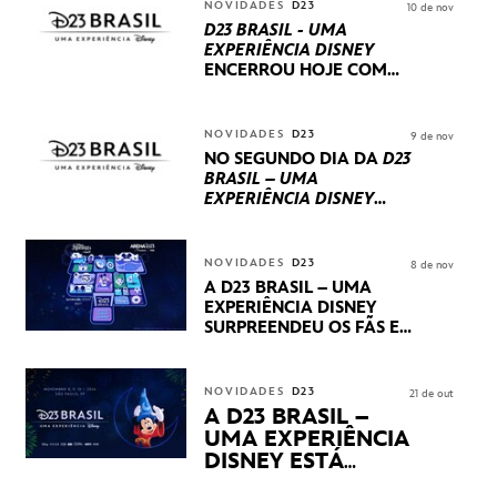
NOVIDADES
D23
10 de nov
D23 BRASIL - UMA
EXPERIÊNCIA DISNEY
ENCERROU HOJE
COM
UM TERCEIRO DIA
REPLETO DE NOVIDADES
INTERNACIONAIS E
NOVIDADES
D23
9 de nov
PRODUÇÕES BRASILEIRAS
NO SEGUNDO DIA DA
D23
BRASIL – UMA
EXPERIÊNCIA DISNEY
LUCASFILM, 20TH
CENTURY E MARVEL
STUDIOS REVELARAM
NOVIDADES
D23
8 de nov
PRÉVIAS E NOVIDADES
A D23 BRASIL – UMA
DOS SEUS PRÓXIMOS
EXPERIÊNCIA DISNEY
LANÇAMENTOS
SURPREENDEU OS FÃS EM
SEU PRIMEIRO DIA COM
NOVIDADES,
APRESENTAÇÕES E
NOVIDADES
D23
21 de out
PRODUTOS EXCLUSIVOS
A D23 BRASIL –
NO TRANSAMÉRICA EXPO
UMA EXPERIÊNCIA
CENTER EM SÃO PAULO
DISNEY ESTÁ
CHEGANDO