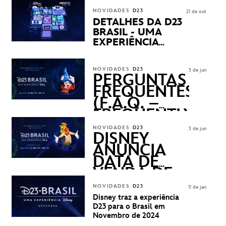
NOVIDADES
D23
21 de out
DETALHES DA D23
BRASIL - UMA
EXPERIÊNCIA
DISNEY
REVELADOS
NOVIDADES
D23
3 de jun
PERGUNTAS
FREQUENTES
(F.A.Q. –
FREQUENTLY
ASKED
NOVIDADES
D23
3 de jun
QUESTIONS)
DISNEY
ANUNCIA
DATA DE
VENDA DE
INGRESSOS
NOVIDADES
D23
11 de jan
PARA A D23
Disney traz a experiência
BRASIL -
D23 para o Brasil em
UMA
Novembro de 2024