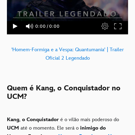
'Homem-Formiga e a Vespa: Quantumania' | Trailer
Oficial 2 Legendado
Quem é Kang, o Conquistador no
UCM?
Kang
,
o Conquistador
é o vilão mais poderoso do
UCM
até o momento. Ele será o
inimigo do