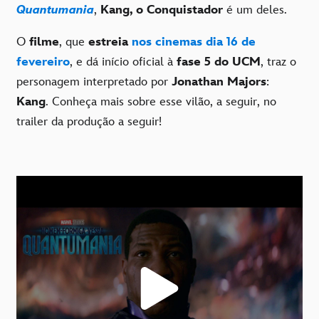
Quantumania
,
Kang, o Conquistador
é um deles.
O
filme
, que
estreia
nos cinemas dia 16 de
fevereiro
, e dá início oficial à
fase
5 do UCM
, traz o
personagem interpretado por
Jonathan Majors
:
Kang
. Conheça mais sobre esse vilão, a seguir, no
trailer da produção a seguir!