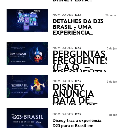
CHEGANDO
NOVIDADES
D23
21 de out
DETALHES DA D23
BRASIL - UMA
EXPERIÊNCIA
DISNEY
REVELADOS
NOVIDADES
D23
3 de jun
PERGUNTAS
FREQUENTES
(F.A.Q. –
FREQUENTLY
ASKED
NOVIDADES
D23
3 de jun
QUESTIONS)
DISNEY
ANUNCIA
DATA DE
VENDA DE
INGRESSOS
NOVIDADES
D23
11 de jan
PARA A D23
Disney traz a experiência
BRASIL -
D23 para o Brasil em