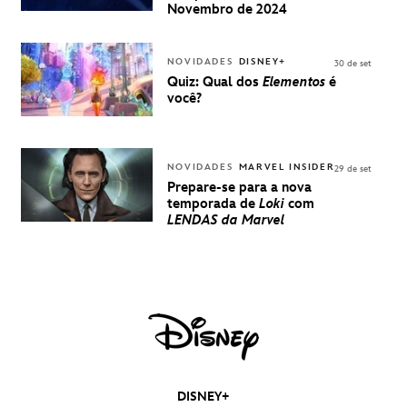
UMA
Novembro de 2024
EXPERIÊNCIA
DISNEY
NOVIDADES
DISNEY+
30 de set
Quiz: Qual dos
Elementos
é
você?
NOVIDADES
MARVEL INSIDER
29 de set
Prepare-se para a nova
temporada de
Loki
com
LENDAS da Marvel
DISNEY+