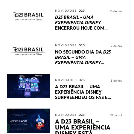
NOVIDADES
D23
10 de nov
D23 BRASIL - UMA
EXPERIÊNCIA DISNEY
ENCERROU HOJE
COM
UM TERCEIRO DIA
REPLETO DE NOVIDADES
INTERNACIONAIS E
NOVIDADES
D23
9 de nov
PRODUÇÕES BRASILEIRAS
NO SEGUNDO DIA DA
D23
BRASIL – UMA
EXPERIÊNCIA DISNEY
LUCASFILM, 20TH
CENTURY E MARVEL
STUDIOS REVELARAM
NOVIDADES
D23
8 de nov
PRÉVIAS E NOVIDADES
A D23 BRASIL – UMA
DOS SEUS PRÓXIMOS
EXPERIÊNCIA DISNEY
LANÇAMENTOS
SURPREENDEU OS FÃS EM
SEU PRIMEIRO DIA COM
NOVIDADES,
APRESENTAÇÕES E
NOVIDADES
D23
21 de out
PRODUTOS EXCLUSIVOS
A D23 BRASIL –
NO TRANSAMÉRICA EXPO
UMA EXPERIÊNCIA
CENTER EM SÃO PAULO
DISNEY ESTÁ