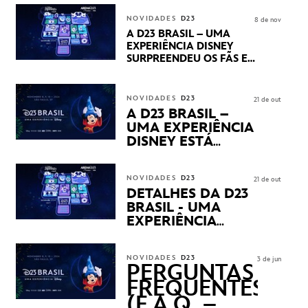
CENTURY E MARVEL
STUDIOS REVELARAM
NOVIDADES
D23
8 de nov
PRÉVIAS E NOVIDADES
A D23 BRASIL – UMA
DOS SEUS PRÓXIMOS
EXPERIÊNCIA DISNEY
LANÇAMENTOS
SURPREENDEU OS FÃS EM
SEU PRIMEIRO DIA COM
NOVIDADES,
APRESENTAÇÕES E
NOVIDADES
D23
21 de out
PRODUTOS EXCLUSIVOS
A D23 BRASIL –
NO TRANSAMÉRICA EXPO
UMA EXPERIÊNCIA
CENTER EM SÃO PAULO
DISNEY ESTÁ
CHEGANDO
NOVIDADES
D23
21 de out
DETALHES DA D23
BRASIL - UMA
EXPERIÊNCIA
DISNEY
REVELADOS
NOVIDADES
D23
3 de jun
PERGUNTAS
FREQUENTES
(F.A.Q. –