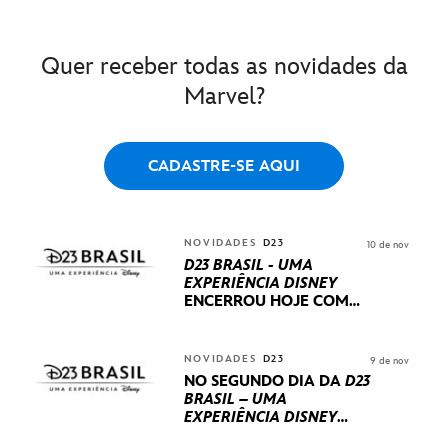
Quer receber todas as novidades da
Marvel?
CADASTRE-SE AQUI
NOVIDADES
D23
10 de nov
D23 BRASIL - UMA
EXPERIÊNCIA DISNEY
ENCERROU HOJE
COM
UM TERCEIRO DIA
REPLETO DE NOVIDADES
INTERNACIONAIS E
NOVIDADES
D23
9 de nov
PRODUÇÕES BRASILEIRAS
NO SEGUNDO DIA DA
D23
BRASIL – UMA
EXPERIÊNCIA DISNEY
LUCASFILM, 20TH