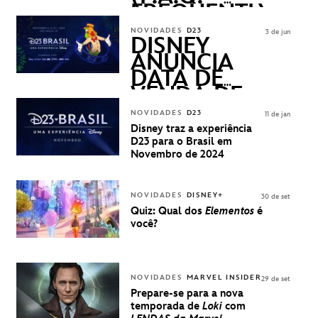
FREQUENTLY
ASKED
NOVIDADES
D23
3 de jun
QUESTIONS)
DISNEY
ANUNCIA
DATA DE
VENDA DE
INGRESSOS
NOVIDADES
D23
11 de jan
PARA A D23
Disney traz a experiência
BRASIL -
D23 para o Brasil em
UMA
Novembro de 2024
EXPERIÊNCIA
DISNEY
NOVIDADES
DISNEY+
30 de set
Quiz: Qual dos
Elementos
é
você?
NOVIDADES
MARVEL INSIDER
29 de set
Prepare-se para a nova
temporada de
Loki
com