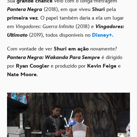
Sua
grande chance
veio com o longa-metragem
Pantera Negra
(2018), em que viveu
Shuri
pela
primeira vez
. O papel também daria a ela um lugar
em
Vingadores: Guerra Infinita
(2018) e
Vingadores:
Ultimato
(2019), todos disponíveis no
Disney+.
Com vontade de ver
Shuri em ação
novamente?
Pantera Negra: Wakanda Para Sempre
é dirigido
por
Ryan Coogler
e produzido por
Kevin Feige
e
Nate Moore
.