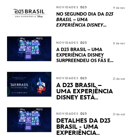
REPLETO DE NOVIDADES
INTERNACIONAIS E
NOVIDADES
D23
9 de nov
PRODUÇÕES BRASILEIRAS
NO SEGUNDO DIA DA
D23
BRASIL – UMA
EXPERIÊNCIA DISNEY
LUCASFILM, 20TH
CENTURY E MARVEL
STUDIOS REVELARAM
NOVIDADES
D23
8 de nov
PRÉVIAS E NOVIDADES
A D23 BRASIL – UMA
DOS SEUS PRÓXIMOS
EXPERIÊNCIA DISNEY
LANÇAMENTOS
SURPREENDEU OS FÃS EM
SEU PRIMEIRO DIA COM
NOVIDADES,
APRESENTAÇÕES E
NOVIDADES
D23
21 de out
PRODUTOS EXCLUSIVOS
A D23 BRASIL –
NO TRANSAMÉRICA EXPO
UMA EXPERIÊNCIA
CENTER EM SÃO PAULO
DISNEY ESTÁ
CHEGANDO
NOVIDADES
D23
21 de out
DETALHES DA D23
BRASIL - UMA
EXPERIÊNCIA