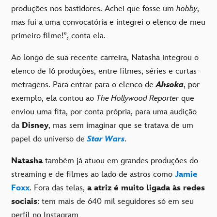
produções nos bastidores. Achei que fosse um
hobby
,
mas fui a uma convocatória e integrei o elenco de meu
primeiro filme!”, conta ela.
Ao longo de sua recente carreira, Natasha integrou o
elenco de 16 produções, entre filmes, séries e curtas-
metragens. Para entrar para o elenco de
Ahsoka
, por
exemplo, ela contou ao
The Hollywood Reporter
que
enviou uma fita, por conta própria, para uma audição
da
Disney
, mas sem imaginar que se tratava de um
papel do universo de
Star Wars
.
Natasha
também já atuou em grandes produções do
streaming e de filmes ao lado de astros como
Jamie
Foxx
. Fora das telas,
a atriz é muito ligada às redes
sociais
: tem mais de 640 mil seguidores só em seu
perfil no Instagram