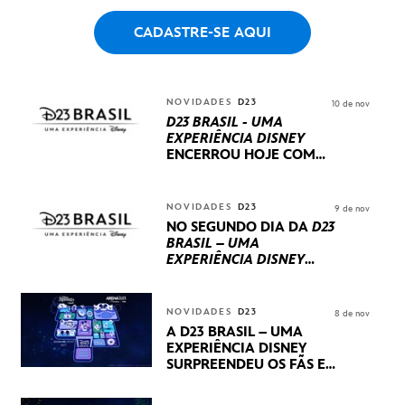
CADASTRE-SE AQUI
NOVIDADES
D23
10 de nov
D23 BRASIL - UMA
EXPERIÊNCIA DISNEY
ENCERROU HOJE
COM
UM TERCEIRO DIA
REPLETO DE NOVIDADES
INTERNACIONAIS E
NOVIDADES
D23
9 de nov
PRODUÇÕES BRASILEIRAS
NO SEGUNDO DIA DA
D23
BRASIL – UMA
EXPERIÊNCIA DISNEY
LUCASFILM, 20TH
CENTURY E MARVEL
STUDIOS REVELARAM
NOVIDADES
D23
8 de nov
PRÉVIAS E NOVIDADES
A D23 BRASIL – UMA
DOS SEUS PRÓXIMOS
EXPERIÊNCIA DISNEY
LANÇAMENTOS
SURPREENDEU OS FÃS EM
SEU PRIMEIRO DIA COM
NOVIDADES,