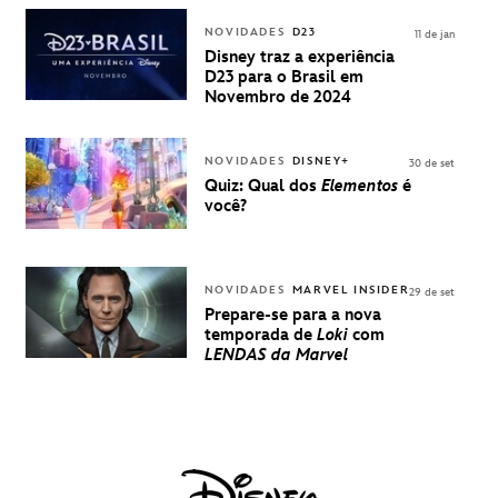
VENDA DE
INGRESSOS
NOVIDADES
D23
11 de jan
PARA A D23
Disney traz a experiência
BRASIL -
D23 para o Brasil em
UMA
Novembro de 2024
EXPERIÊNCIA
DISNEY
NOVIDADES
DISNEY+
30 de set
Quiz: Qual dos
Elementos
é
você?
NOVIDADES
MARVEL INSIDER
29 de set
Prepare-se para a nova
temporada de
Loki
com
LENDAS da Marvel