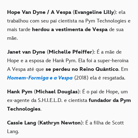
Hope Van Dyne / A Vespa
(
Evangeline Lilly
): ela
trabalhou com seu pai cientista na Pym Technologies e
mais tarde
herdou a vestimenta de Vespa
de sua
mãe.
Janet van Dyne
(
Michelle Pfeiffer
): É a mãe de
Hope e a esposa de Hank Pym. Ela foi a super-heroína
A Vespa até que
se perdeu no Reino Quântico
. Em
Homem-Formiga e a Vespa
(2018) ela é resgatada.
Hank Pym
(
Michael Douglas
): É o pai de Hope, um
ex-agente da S.H.I.E.L.D. e cientista
fundador da Pym
Technologies
.
Cassie Lang
(
Kathryn Newton
): É a filha de Scott
Lang.