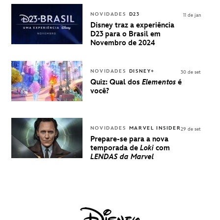
VENDA DE
INGRESSOS
NOVIDADES
D23
11 de jan
PARA A D23
Disney traz a experiência
BRASIL -
D23 para o Brasil em
UMA
Novembro de 2024
EXPERIÊNCIA
DISNEY
NOVIDADES
DISNEY+
30 de set
Quiz: Qual dos
Elementos
é
você?
NOVIDADES
MARVEL INSIDER
29 de set
Prepare-se para a nova
temporada de
Loki
com
LENDAS da Marvel