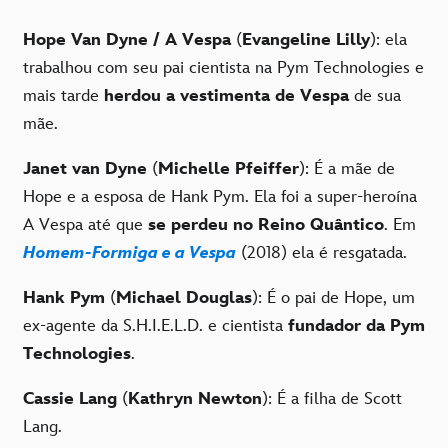
Hope Van Dyne / A Vespa
(
Evangeline Lilly
): ela
trabalhou com seu pai cientista na Pym Technologies e
mais tarde
herdou a vestimenta de Vespa
de sua
mãe.
Janet van Dyne
(
Michelle Pfeiffer
): É a mãe de
Hope e a esposa de Hank Pym. Ela foi a super-heroína
A Vespa até que
se perdeu no Reino Quântico
. Em
Homem-Formiga e a Vespa
(2018) ela é resgatada.
Hank Pym
(
Michael Douglas
): É o pai de Hope, um
ex-agente da S.H.I.E.L.D. e cientista
fundador da Pym
Technologies
.
Cassie Lang
(
Kathryn Newton
): É a filha de Scott
Lang.