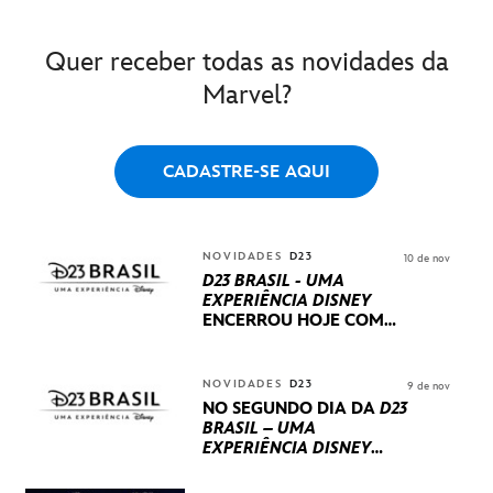
Quer receber todas as novidades da
Marvel?
CADASTRE-SE AQUI
NOVIDADES
D23
10 de nov
D23 BRASIL - UMA
EXPERIÊNCIA DISNEY
ENCERROU HOJE
COM
UM TERCEIRO DIA
REPLETO DE NOVIDADES
INTERNACIONAIS E
NOVIDADES
D23
9 de nov
PRODUÇÕES BRASILEIRAS
NO SEGUNDO DIA DA
D23
BRASIL – UMA
EXPERIÊNCIA DISNEY
LUCASFILM, 20TH
CENTURY E MARVEL