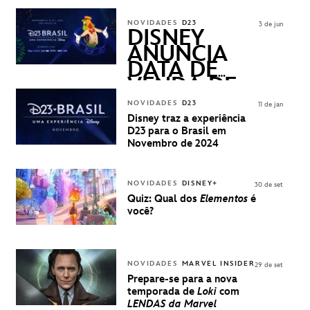
FREQUENTLY
ASKED
NOVIDADES
D23
3 de jun
QUESTIONS)
DISNEY
ANUNCIA
DATA DE
VENDA DE
INGRESSOS
NOVIDADES
D23
11 de jan
PARA A D23
Disney traz a experiência
BRASIL -
D23 para o Brasil em
UMA
Novembro de 2024
EXPERIÊNCIA
DISNEY
NOVIDADES
DISNEY+
30 de set
Quiz: Qual dos
Elementos
é
você?
NOVIDADES
MARVEL INSIDER
29 de set
Prepare-se para a nova
temporada de
Loki
com
LENDAS da Marvel