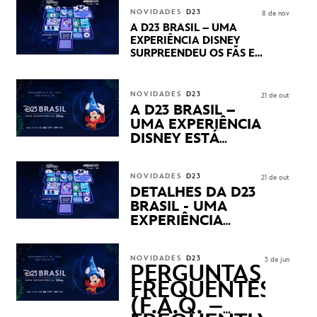
STUDIOS REVELARAM
NOVIDADES
D23
8 de nov
PRÉVIAS E NOVIDADES
A D23 BRASIL – UMA
DOS SEUS PRÓXIMOS
EXPERIÊNCIA DISNEY
LANÇAMENTOS
SURPREENDEU OS FÃS EM
SEU PRIMEIRO DIA COM
NOVIDADES,
APRESENTAÇÕES E
NOVIDADES
D23
21 de out
PRODUTOS EXCLUSIVOS
A D23 BRASIL –
NO TRANSAMÉRICA EXPO
UMA EXPERIÊNCIA
CENTER EM SÃO PAULO
DISNEY ESTÁ
CHEGANDO
NOVIDADES
D23
21 de out
DETALHES DA D23
BRASIL - UMA
EXPERIÊNCIA
DISNEY
REVELADOS
NOVIDADES
D23
3 de jun
PERGUNTAS
FREQUENTES
(F.A.Q. –