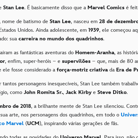
e
Stan Lee
. É basicamente disso que a
Marvel Comics
é feit
, nome de batismo de
Stan Lee
, nasceu em
28 de dezembr
Estados Unidos. Ainda adolescente, em
1939
, ele começou aq
gado: sua
carreira no mundo dos quadrinhos
.
aíram as fantásticas aventuras do
Homem-Aranha
, as histór
or
, enfim, super-heróis – e
supervilões
– que, mais de 80 a
 ele fosse considerado a
força-motriz criativa
da
Era de P
r tantos personagens inesquecíveis, Stan Lee também trabalh
ígio, como
John Romita Sr.
,
Jack Kirby
e
Steve Ditko
.
mbro de 2018
, a brilhante mente de Stan Lee silenciou. Con
sua arte, nos personagens dos quadrinhos, em todo o
Univer
co Marvel
(
UCM
), inspirando várias gerações de fãs.
ndo todas as novidades do
Universo Marvel
. Para isso, não 