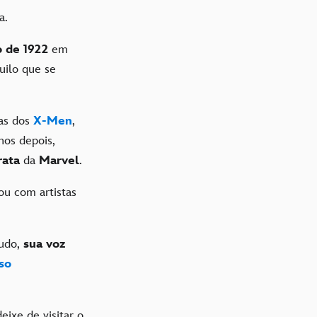
a.
o de 1922
em
uilo que se
ias dos
X-Men
,
nos depois,
rata
da
Marvel
.
ou com artistas
tudo,
sua voz
so
deixe de visitar o