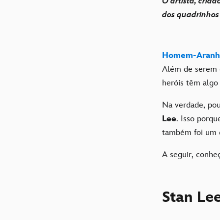
O artista, cria
dos quadrinhos
Homem-Aranh
Além de serem 
heróis têm alg
Na verdade, po
Lee
. Isso porqu
também foi um 
A seguir, conh
Stan Lee