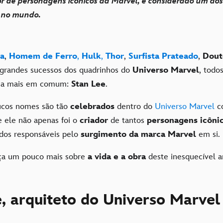
dor de personagens icônicos da Marvel, é considerado um do
 no mundo.
a
,
Homem de Ferro
,
Hulk
,
Thor
,
Surfista Prateado
,
Dout
grandes sucessos dos quadrinhos do
Universo Marvel
, todo
o a mais em comum:
Stan Lee
.
ucos nomes são tão
celebrados
dentro do
Universo Marvel
c
e ele não apenas foi o
criador
de tantos
personagens icôni
dos responsáveis pelo
surgimento da marca Marvel
em si.
eça um pouco mais sobre
a vida e a obra
deste inesquecível ar
, arquiteto do Universo Marvel