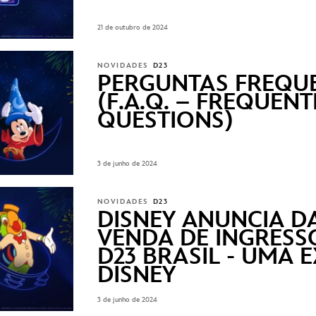
21 de outubro de 2024
NOVIDADES
D23
PERGUNTAS FREQU
(F.A.Q. – FREQUEN
QUESTIONS)
3 de junho de 2024
NOVIDADES
D23
DISNEY ANUNCIA D
VENDA DE INGRESS
D23 BRASIL - UMA 
DISNEY
3 de junho de 2024