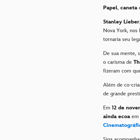
Papel
,
caneta
Stanley Lieber
Nova York, nos 
tornaria seu le
De sua mente, s
o carisma de
Th
fizeram com que
Além de co-cria
de grande prest
Em
12 de nove
ainda ecoa
em 
Cinematográfi
Siga acompanha