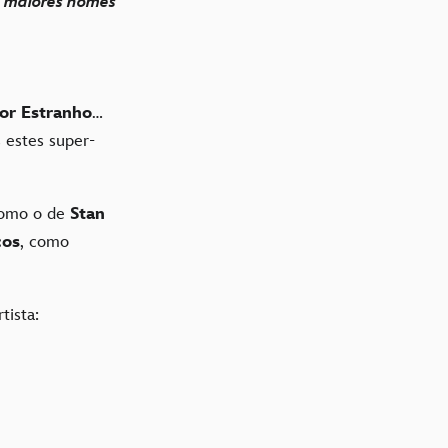
s maiores nomes
or Estranho
…
s estes super-
omo o de
Stan
cos
, como
tista: