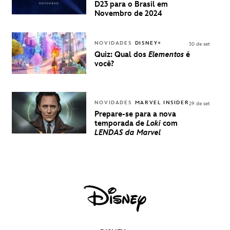
BRASIL -
D23 para o Brasil em
UMA
Novembro de 2024
EXPERIÊNCIA
DISNEY
NOVIDADES
DISNEY+
30 de set
Quiz: Qual dos
Elementos
é
você?
NOVIDADES
MARVEL INSIDER
29 de set
Prepare-se para a nova
temporada de
Loki
com
LENDAS da Marvel