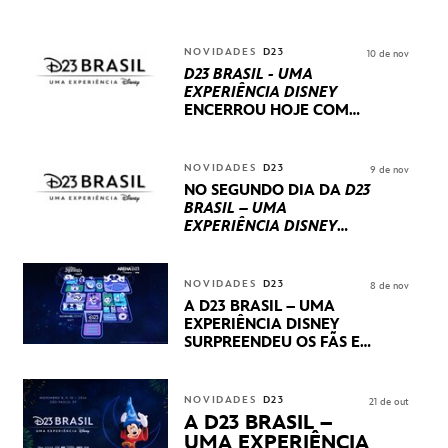
NOVIDADES
D23
10 de nov
D23 BRASIL - UMA
EXPERIÊNCIA DISNEY
ENCERROU HOJE
COM
UM TERCEIRO DIA
REPLETO DE NOVIDADES
INTERNACIONAIS E
NOVIDADES
D23
9 de nov
PRODUÇÕES BRASILEIRAS
NO SEGUNDO DIA DA
D23
BRASIL – UMA
EXPERIÊNCIA DISNEY
LUCASFILM, 20TH
CENTURY E MARVEL
STUDIOS REVELARAM
NOVIDADES
D23
8 de nov
PRÉVIAS E NOVIDADES
A D23 BRASIL – UMA
DOS SEUS PRÓXIMOS
EXPERIÊNCIA DISNEY
LANÇAMENTOS
SURPREENDEU OS FÃS EM
SEU PRIMEIRO DIA COM
NOVIDADES,
APRESENTAÇÕES E
NOVIDADES
D23
21 de out
PRODUTOS EXCLUSIVOS
A D23 BRASIL –
NO TRANSAMÉRICA EXPO
UMA EXPERIÊNCIA