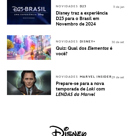
INGRESSOS
NOVIDADES
D23
11 de jan
PARA A D23
Disney traz a experiência
BRASIL -
D23 para o Brasil em
UMA
Novembro de 2024
EXPERIÊNCIA
DISNEY
NOVIDADES
DISNEY+
30 de set
Quiz: Qual dos
Elementos
é
você?
NOVIDADES
MARVEL INSIDER
29 de set
Prepare-se para a nova
temporada de
Loki
com
LENDAS da Marvel