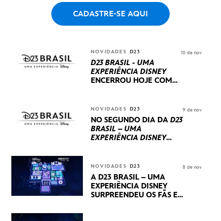
CADASTRE-SE AQUI
NOVIDADES
D23
10 de nov
D23 BRASIL - UMA
EXPERIÊNCIA DISNEY
ENCERROU HOJE
COM
UM TERCEIRO DIA
REPLETO DE NOVIDADES
INTERNACIONAIS E
NOVIDADES
D23
9 de nov
PRODUÇÕES BRASILEIRAS
NO SEGUNDO DIA DA
D23
BRASIL – UMA
EXPERIÊNCIA DISNEY
LUCASFILM, 20TH
CENTURY E MARVEL
STUDIOS REVELARAM
NOVIDADES
D23
8 de nov
PRÉVIAS E NOVIDADES
A D23 BRASIL – UMA
DOS SEUS PRÓXIMOS
EXPERIÊNCIA DISNEY
LANÇAMENTOS
SURPREENDEU OS FÃS EM
SEU PRIMEIRO DIA COM
NOVIDADES,