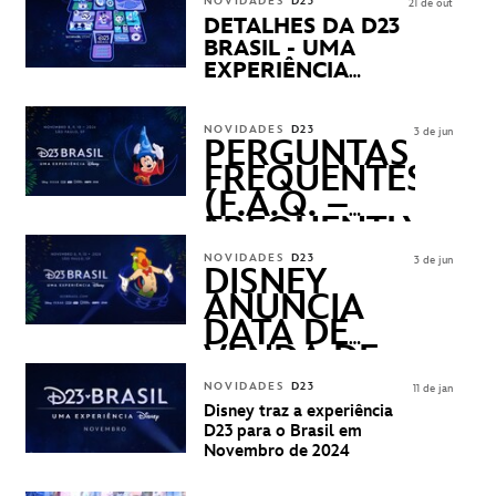
NOVIDADES
D23
21 de out
DETALHES DA D23
BRASIL - UMA
EXPERIÊNCIA
DISNEY
REVELADOS
NOVIDADES
D23
3 de jun
PERGUNTAS
FREQUENTES
(F.A.Q. –
FREQUENTLY
ASKED
NOVIDADES
D23
3 de jun
QUESTIONS)
DISNEY
ANUNCIA
DATA DE
VENDA DE
INGRESSOS
NOVIDADES
D23
11 de jan
PARA A D23
Disney traz a experiência
BRASIL -
D23 para o Brasil em
UMA
Novembro de 2024
EXPERIÊNCIA