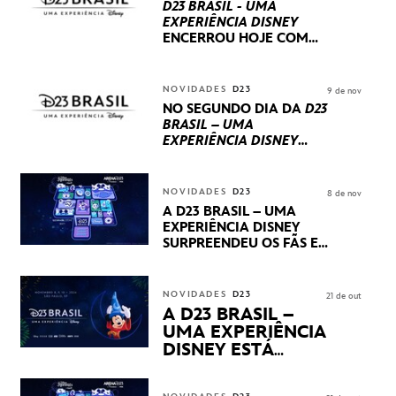
D23 BRASIL - UMA
EXPERIÊNCIA DISNEY
ENCERROU HOJE
COM
UM TERCEIRO DIA
REPLETO DE NOVIDADES
INTERNACIONAIS E
NOVIDADES
D23
9 de nov
PRODUÇÕES BRASILEIRAS
NO SEGUNDO DIA DA
D23
BRASIL – UMA
EXPERIÊNCIA DISNEY
LUCASFILM, 20TH
CENTURY E MARVEL
STUDIOS REVELARAM
NOVIDADES
D23
8 de nov
PRÉVIAS E NOVIDADES
A D23 BRASIL – UMA
DOS SEUS PRÓXIMOS
EXPERIÊNCIA DISNEY
LANÇAMENTOS
SURPREENDEU OS FÃS EM
SEU PRIMEIRO DIA COM
NOVIDADES,
APRESENTAÇÕES E
NOVIDADES
D23
21 de out
PRODUTOS EXCLUSIVOS
A D23 BRASIL –
NO TRANSAMÉRICA EXPO
UMA EXPERIÊNCIA
CENTER EM SÃO PAULO
DISNEY ESTÁ
CHEGANDO