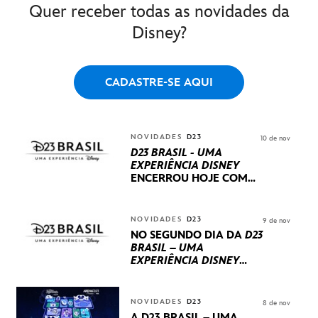
Quer receber todas as novidades da
Disney?
CADASTRE-SE AQUI
NOVIDADES
D23
10 de nov
D23 BRASIL - UMA
EXPERIÊNCIA DISNEY
ENCERROU HOJE
COM
UM TERCEIRO DIA
REPLETO DE NOVIDADES
INTERNACIONAIS E
NOVIDADES
D23
9 de nov
PRODUÇÕES BRASILEIRAS
NO SEGUNDO DIA DA
D23
BRASIL – UMA
EXPERIÊNCIA DISNEY
LUCASFILM, 20TH
CENTURY E MARVEL
STUDIOS REVELARAM
NOVIDADES
D23
8 de nov
PRÉVIAS E NOVIDADES
A D23 BRASIL – UMA