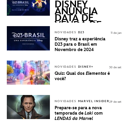
QUESTIONS)
DISNEY
ANUNCIA
DATA DE
VENDA DE
INGRESSOS
NOVIDADES
D23
11 de jan
PARA A D23
Disney traz a experiência
BRASIL -
D23 para o Brasil em
UMA
Novembro de 2024
EXPERIÊNCIA
DISNEY
NOVIDADES
DISNEY+
30 de set
Quiz: Qual dos
Elementos
é
você?
NOVIDADES
MARVEL INSIDER
29 de set
Prepare-se para a nova
temporada de
Loki
com
LENDAS da Marvel