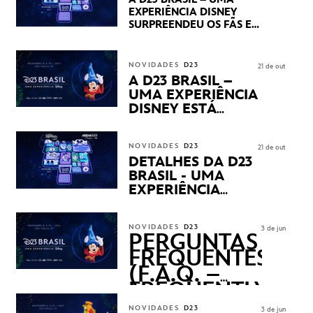
DOS SEUS PRÓXIMOS
EXPERIÊNCIA DISNEY
LANÇAMENTOS
SURPREENDEU OS FÃS EM
SEU PRIMEIRO DIA COM
NOVIDADES,
APRESENTAÇÕES E
NOVIDADES
D23
21 de out
PRODUTOS EXCLUSIVOS
A D23 BRASIL –
NO TRANSAMÉRICA EXPO
UMA EXPERIÊNCIA
CENTER EM SÃO PAULO
DISNEY ESTÁ
CHEGANDO
NOVIDADES
D23
21 de out
DETALHES DA D23
BRASIL - UMA
EXPERIÊNCIA
DISNEY
REVELADOS
NOVIDADES
D23
3 de jun
PERGUNTAS
FREQUENTES
(F.A.Q. –
FREQUENTLY
ASKED
NOVIDADES
D23
3 de jun