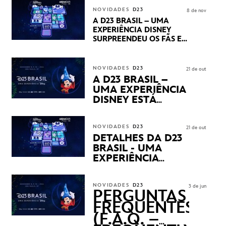
STUDIOS REVELARAM
NOVIDADES
D23
8 de nov
PRÉVIAS E NOVIDADES
A D23 BRASIL – UMA
DOS SEUS PRÓXIMOS
EXPERIÊNCIA DISNEY
LANÇAMENTOS
SURPREENDEU OS FÃS EM
SEU PRIMEIRO DIA COM
NOVIDADES,
APRESENTAÇÕES E
NOVIDADES
D23
21 de out
PRODUTOS EXCLUSIVOS
A D23 BRASIL –
NO TRANSAMÉRICA EXPO
UMA EXPERIÊNCIA
CENTER EM SÃO PAULO
DISNEY ESTÁ
CHEGANDO
NOVIDADES
D23
21 de out
DETALHES DA D23
BRASIL - UMA
EXPERIÊNCIA
DISNEY
REVELADOS
NOVIDADES
D23
3 de jun
PERGUNTAS
FREQUENTES
(F.A.Q. –