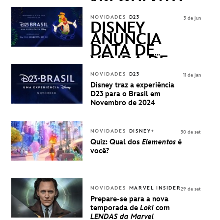
FREQUENTLY
ASKED
NOVIDADES
D23
3 de jun
QUESTIONS)
DISNEY
ANUNCIA
DATA DE
VENDA DE
INGRESSOS
NOVIDADES
D23
11 de jan
PARA A D23
Disney traz a experiência
BRASIL -
D23 para o Brasil em
UMA
Novembro de 2024
EXPERIÊNCIA
DISNEY
NOVIDADES
DISNEY+
30 de set
Quiz: Qual dos
Elementos
é
você?
NOVIDADES
MARVEL INSIDER
29 de set
Prepare-se para a nova
temporada de
Loki
com
LENDAS da Marvel