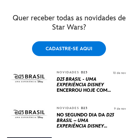
Quer receber todas as novidades de
Star Wars?
CADASTRE-SE AQUI
NOVIDADES
D23
10 de nov
D23 BRASIL - UMA
EXPERIÊNCIA DISNEY
ENCERROU HOJE
COM
UM TERCEIRO DIA
REPLETO DE NOVIDADES
INTERNACIONAIS E
NOVIDADES
D23
9 de nov
PRODUÇÕES BRASILEIRAS
NO SEGUNDO DIA DA
D23
BRASIL – UMA
EXPERIÊNCIA DISNEY
LUCASFILM, 20TH
CENTURY E MARVEL