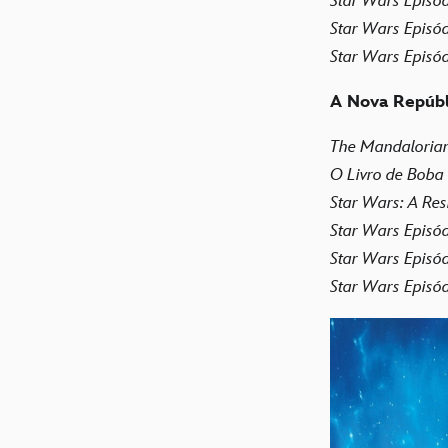
Star Wars Episó
Star Wars Episó
Star Wars Episód
A Nova Repúbl
The Mandalorian
O Livro de Boba F
Star Wars: A Resi
Star Wars Episód
Star Wars Episód
Star Wars Episód