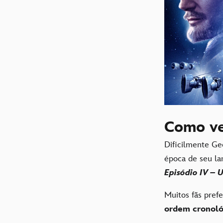
Como v
Dificilmente Ge
época de seu l
Episódio IV –
Muitos fãs pref
ordem cronológ