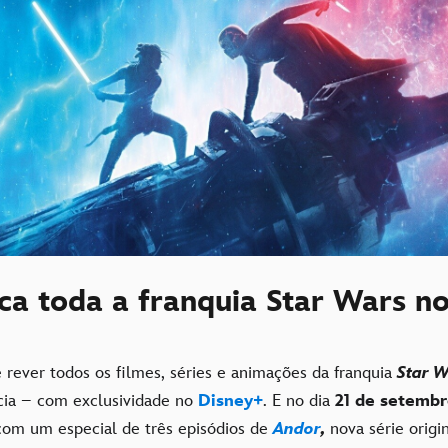
ca toda a franquia Star Wars n
 rever todos os filmes, séries e animações da franquia
Star 
cia – com exclusividade no
Disney+
. E no dia
21 de setembr
a com um especial de três episódios de
Andor
,
nova série origi