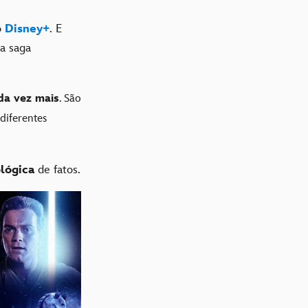
o
Disney+
. E
a saga
da vez mais
. São
diferentes
lógica
de fatos.