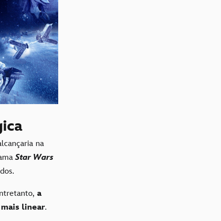
ica
alcançaria na
chama
Star Wars
dos.
ntretanto,
a
mais linear
.