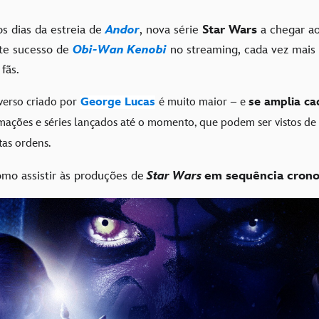
s dias da estreia de
Andor
, nova série
Star Wars
a chegar a
te sucesso de
Obi-Wan Kenobi
no streaming, cada vez mais 
fãs.
verso criado por
George Lucas
é muito maior – e
se amplia ca
imações e séries lançados até o momento, que podem ser vistos de 
tas ordens.
omo assistir às produções de
Star Wars
em sequência crono