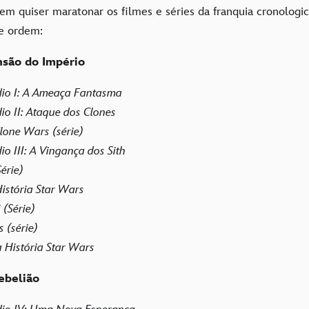
em quiser maratonar os filmes e séries da franquia cronologi
nte ordem:
nsão do Império
dio I: A Ameaça Fantasma
io II: Ataque dos Clones
lone Wars (série)
io III: A Vingança dos Sith
érie)
istória Star Wars
(Série)
 (série)
História Star Wars
ebelião