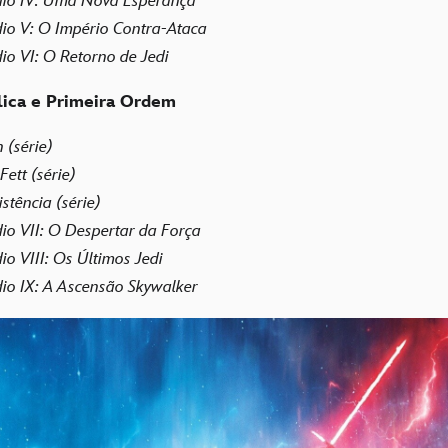
dio IV: Uma Nova Esperança
dio V: O Império Contra-Ataca
io VI: O Retorno de Jedi
ica e Primeira Ordem
 (série)
ett (série)
stência (série)
io VII: O Despertar da Força
io VIII: Os Últimos Jedi
io IX: A Ascensão Skywalker