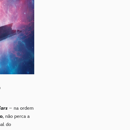
o
Wars
– na ordem
o
, não perca a
nal do