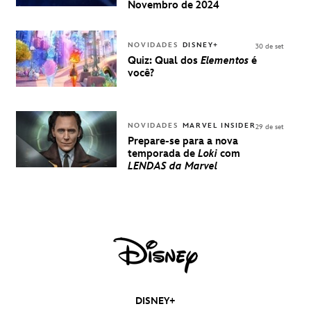
UMA
Novembro de 2024
EXPERIÊNCIA
DISNEY
NOVIDADES
DISNEY+
30 de set
Quiz: Qual dos
Elementos
é
você?
NOVIDADES
MARVEL INSIDER
29 de set
Prepare-se para a nova
temporada de
Loki
com
LENDAS da Marvel
DISNEY+