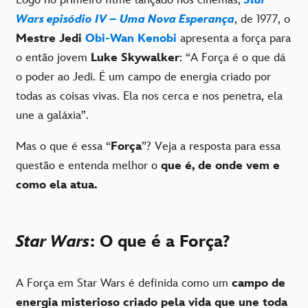
Logo no primeiro filme lançado nos cinemas,
Star
Wars episódio IV – Uma Nova Esperança
, de 1977, o
Mestre Jedi
Obi-Wan Kenobi
apresenta a força para
o então jovem
Luke Skywalker
: “A Força é o que dá
o poder ao Jedi. É um campo de energia criado por
todas as coisas vivas. Ela nos cerca e nos penetra, ela
une a galáxia”.
Mas o que é essa “
Força
”? Veja a resposta para essa
questão e entenda melhor o
que é, de onde vem e
como ela atua.
Star Wars
: O que é a Força?
A Força em Star Wars é definida como um
campo de
energia misterioso criado pela vida que une toda