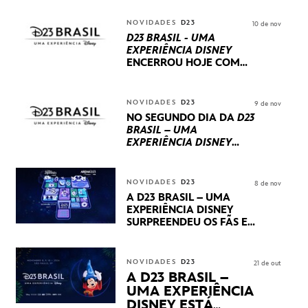
NOVIDADES
D23
10 de nov
D23 BRASIL - UMA
EXPERIÊNCIA DISNEY
ENCERROU HOJE
COM
UM TERCEIRO DIA
REPLETO DE NOVIDADES
INTERNACIONAIS E
NOVIDADES
D23
9 de nov
PRODUÇÕES BRASILEIRAS
NO SEGUNDO DIA DA
D23
BRASIL – UMA
EXPERIÊNCIA DISNEY
LUCASFILM, 20TH
CENTURY E MARVEL
STUDIOS REVELARAM
NOVIDADES
D23
8 de nov
PRÉVIAS E NOVIDADES
A D23 BRASIL – UMA
DOS SEUS PRÓXIMOS
EXPERIÊNCIA DISNEY
LANÇAMENTOS
SURPREENDEU OS FÃS EM
SEU PRIMEIRO DIA COM
NOVIDADES,
APRESENTAÇÕES E
NOVIDADES
D23
21 de out
PRODUTOS EXCLUSIVOS
A D23 BRASIL –
NO TRANSAMÉRICA EXPO
UMA EXPERIÊNCIA
CENTER EM SÃO PAULO
DISNEY ESTÁ