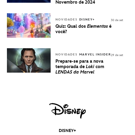
UMA
Novembro de 2024
EXPERIÊNCIA
DISNEY
NOVIDADES
DISNEY+
30 de set
Quiz: Qual dos
Elementos
é
você?
NOVIDADES
MARVEL INSIDER
29 de set
Prepare-se para a nova
temporada de
Loki
com
LENDAS da Marvel
DISNEY+