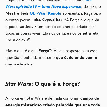
Logo no primeiro filme lançado nos cinemas,
Star
Wars episódio IV – Uma Nova Esperança
, de 1977, o
Mestre Jedi
Obi-Wan Kenobi
apresenta a força para
o então jovem
Luke Skywalker
: “A Força é o que dá
o poder ao Jedi. É um campo de energia criado por
todas as coisas vivas. Ela nos cerca e nos penetra, ela
une a galáxia”.
Mas o que é essa “
Força
”? Veja a resposta para essa
questão e entenda melhor o
que é, de onde vem e
como ela atua.
Star Wars
: O que é a Força?
A Força em Star Wars é definida como um
campo de
energia misterioso criado pela vida que une toda