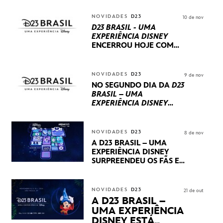
NOVIDADES
D23
10 de nov
D23 BRASIL - UMA
EXPERIÊNCIA DISNEY
ENCERROU HOJE
COM
UM TERCEIRO DIA
REPLETO DE NOVIDADES
INTERNACIONAIS E
NOVIDADES
D23
9 de nov
PRODUÇÕES BRASILEIRAS
NO SEGUNDO DIA DA
D23
BRASIL – UMA
EXPERIÊNCIA DISNEY
LUCASFILM, 20TH
CENTURY E MARVEL
STUDIOS REVELARAM
NOVIDADES
D23
8 de nov
PRÉVIAS E NOVIDADES
A D23 BRASIL – UMA
DOS SEUS PRÓXIMOS
EXPERIÊNCIA DISNEY
LANÇAMENTOS
SURPREENDEU OS FÃS EM
SEU PRIMEIRO DIA COM
NOVIDADES,
APRESENTAÇÕES E
NOVIDADES
D23
21 de out
PRODUTOS EXCLUSIVOS
A D23 BRASIL –
NO TRANSAMÉRICA EXPO
UMA EXPERIÊNCIA
CENTER EM SÃO PAULO
DISNEY ESTÁ