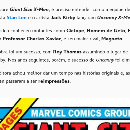
sobre
Giant Size X-Men
, é preciso entender como a equipe d
ista
Stan Lee
e o artista
Jack Kirby
lançaram
Uncanny X-M
úblico conheceu mutantes como
Ciclope
,
Homem de Gelo
,
 o
Professor Charles Xavier
, e seu maior rival,
Magneto
.
 obra foi um sucesso, com
Roy Thomas
assumindo o lugar de 
irby. Nos anos seguintes, porém, o sucesso de
Uncanny
foi di
itora achou melhor dar um tempo nas histórias originais e, a
en passaram a ser
reimpressões
.