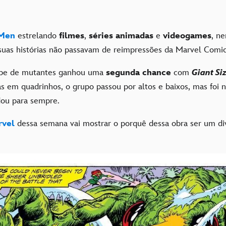
Men
estrelando
filmes
,
séries animadas
e
videogames
, n
 suas histórias não passavam de reimpressões da Marvel Comi
ipe de mutantes ganhou uma
segunda chance
com
Giant Si
as em quadrinhos, o grupo passou por altos e baixos, mas foi 
udou para sempre.
rvel
dessa semana vai mostrar o porquê dessa obra ser um di
.