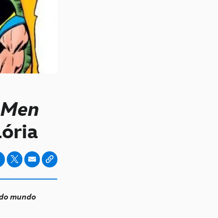
X-Men
glória
s do mundo