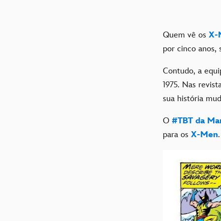
Quem vê os
X-
por cinco anos,
Contudo, a equ
1975. Nas revist
sua história m
O
#TBT da Ma
para os
X-Men