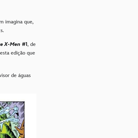
em imagina que,
cs.
ze X-Men
#1
, de
nesta edição que
visor de águas