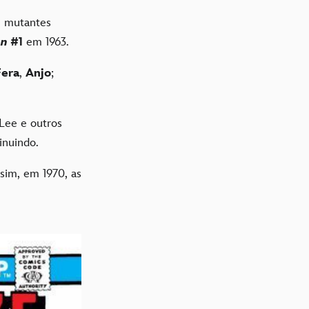
e mutantes
en
#1
em 1963.
Fera
,
Anjo
;
Lee e outros
minuindo.
ssim, em 1970, as