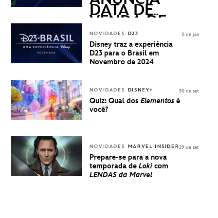
DATA DE
VENDA DE
INGRESSOS
NOVIDADES
D23
11 de jan
PARA A D23
Disney traz a experiência
BRASIL -
D23 para o Brasil em
UMA
Novembro de 2024
EXPERIÊNCIA
DISNEY
NOVIDADES
DISNEY+
30 de set
Quiz: Qual dos
Elementos
é
você?
NOVIDADES
MARVEL INSIDER
29 de set
Prepare-se para a nova
temporada de
Loki
com
LENDAS da Marvel