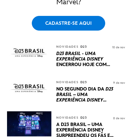
Marvel?
CADASTRE-SE AQUI
NOVIDADES
D23
10 de nov
D23 BRASIL - UMA
EXPERIÊNCIA DISNEY
ENCERROU HOJE
COM
UM TERCEIRO DIA
REPLETO DE NOVIDADES
INTERNACIONAIS E
NOVIDADES
D23
9 de nov
PRODUÇÕES BRASILEIRAS
NO SEGUNDO DIA DA
D23
BRASIL – UMA
EXPERIÊNCIA DISNEY
LUCASFILM, 20TH
CENTURY E MARVEL
STUDIOS REVELARAM
NOVIDADES
D23
8 de nov
PRÉVIAS E NOVIDADES
A D23 BRASIL – UMA
DOS SEUS PRÓXIMOS
EXPERIÊNCIA DISNEY
LANÇAMENTOS
SURPREENDEU OS FÃS EM