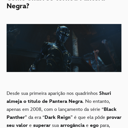
Negra?
Desde sua primeira aparição nos quadrinhos
Shuri
almeja o título de Pantera Negra
. No entanto,
apenas em 2008, com o lançamento da série “
Black
Panther
” da era “
Dark Reign
” é que ela pôde
provar
seu valor
e
superar
sua
arrogância
e
ego
para,