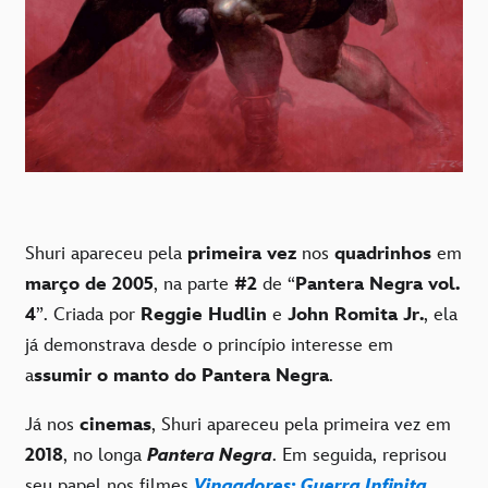
Shuri apareceu pela
primeira vez
nos
quadrinhos
em
março de 2005
, na parte
#2
de “
Pantera Negra vol.
4
”. Criada por
Reggie Hudlin
e
John Romita Jr.
, ela
já demonstrava desde o princípio interesse em
a
ssumir o manto do Pantera Negra
.
Já nos
cinemas
, Shuri apareceu pela primeira vez em
2018
, no longa
Pantera Negra
. Em seguida, reprisou
seu papel nos filmes
Vingadores: Guerra Infinita