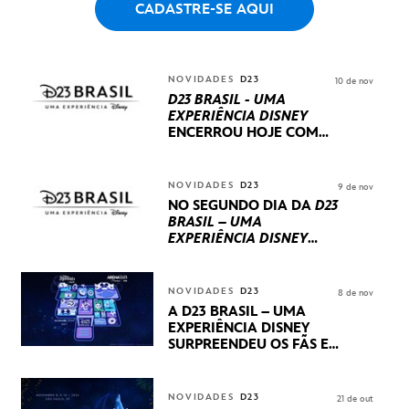
CADASTRE-SE AQUI
NOVIDADES
D23
10 de nov
D23 BRASIL - UMA
EXPERIÊNCIA DISNEY
ENCERROU HOJE
COM
UM TERCEIRO DIA
REPLETO DE NOVIDADES
INTERNACIONAIS E
NOVIDADES
D23
9 de nov
PRODUÇÕES BRASILEIRAS
NO SEGUNDO DIA DA
D23
BRASIL – UMA
EXPERIÊNCIA DISNEY
LUCASFILM, 20TH
CENTURY E MARVEL
STUDIOS REVELARAM
NOVIDADES
D23
8 de nov
PRÉVIAS E NOVIDADES
A D23 BRASIL – UMA
DOS SEUS PRÓXIMOS
EXPERIÊNCIA DISNEY
LANÇAMENTOS
SURPREENDEU OS FÃS EM
SEU PRIMEIRO DIA COM
NOVIDADES,
APRESENTAÇÕES E
NOVIDADES
D23
21 de out