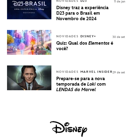
INGRESSOS
NOVIDADES
D23
11 de jan
PARA A D23
Disney traz a experiência
BRASIL -
D23 para o Brasil em
UMA
Novembro de 2024
EXPERIÊNCIA
DISNEY
NOVIDADES
DISNEY+
30 de set
Quiz: Qual dos
Elementos
é
você?
NOVIDADES
MARVEL INSIDER
29 de set
Prepare-se para a nova
temporada de
Loki
com
LENDAS da Marvel