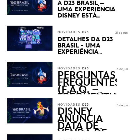
PRODUTOS EXCLUSIVOS
A D23 BRASIL –
NO TRANSAMÉRICA EXPO
UMA EXPERIÊNCIA
CENTER EM SÃO PAULO
DISNEY ESTÁ
CHEGANDO
NOVIDADES
D23
21 de out
DETALHES DA D23
BRASIL - UMA
EXPERIÊNCIA
DISNEY
REVELADOS
NOVIDADES
D23
3 de jun
PERGUNTAS
FREQUENTES
(F.A.Q. –
FREQUENTLY
ASKED
NOVIDADES
D23
3 de jun
QUESTIONS)
DISNEY
ANUNCIA
DATA DE
VENDA DE