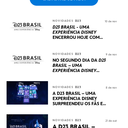
NOVIDADES
D23
10 de nov
D23 BRASIL - UMA
EXPERIÊNCIA DISNEY
ENCERROU HOJE
COM
UM TERCEIRO DIA
REPLETO DE NOVIDADES
INTERNACIONAIS E
NOVIDADES
D23
9 de nov
PRODUÇÕES BRASILEIRAS
NO SEGUNDO DIA DA
D23
BRASIL – UMA
EXPERIÊNCIA DISNEY
LUCASFILM, 20TH
CENTURY E MARVEL
STUDIOS REVELARAM
NOVIDADES
D23
8 de nov
PRÉVIAS E NOVIDADES
A D23 BRASIL – UMA
DOS SEUS PRÓXIMOS
EXPERIÊNCIA DISNEY
LANÇAMENTOS
SURPREENDEU OS FÃS EM
SEU PRIMEIRO DIA COM
NOVIDADES,
APRESENTAÇÕES E
NOVIDADES
D23
21 de out
PRODUTOS EXCLUSIVOS
A D23 BRASIL –