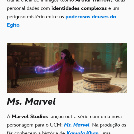
trama cheia de inimigos (como
Arthur Harrow
), duas
personalidades com
identidades complexas
e um
perigoso mistério entre os
poderosos deuses do
Egito
.
Ms. Marvel
A
Marvel Studios
lançou outra série com uma nova
personagem para o UCM:
Ms. Marvel
. Na produção os
fãs conhecem a história de
Kamala Khan
, uma