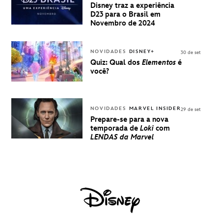
PARA A D23
Disney traz a experiência
BRASIL -
D23 para o Brasil em
UMA
Novembro de 2024
EXPERIÊNCIA
DISNEY
NOVIDADES
DISNEY+
30 de set
Quiz: Qual dos
Elementos
é
você?
NOVIDADES
MARVEL INSIDER
29 de set
Prepare-se para a nova
temporada de
Loki
com
LENDAS da Marvel