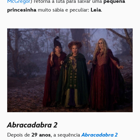
McGregor
) retorna à luta para salvar uma
pequena
princesinha
muito sábia e peculiar:
Leia
.
Abracadabra 2
Depois de
29 anos
, a sequência
Abracadabra 2