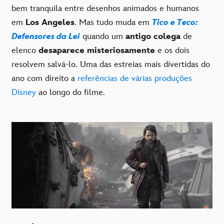
bem tranquila entre desenhos animados e humanos
em
Los Angeles
. Mas tudo muda em
Tico e Teco:
Defensores da Lei
quando um
antigo colega
de
elenco
desaparece misteriosamente
e os dois
resolvem salvá-lo. Uma das estreias mais divertidas do
ano com direito a
referências de várias produções
Disney
ao longo do filme.