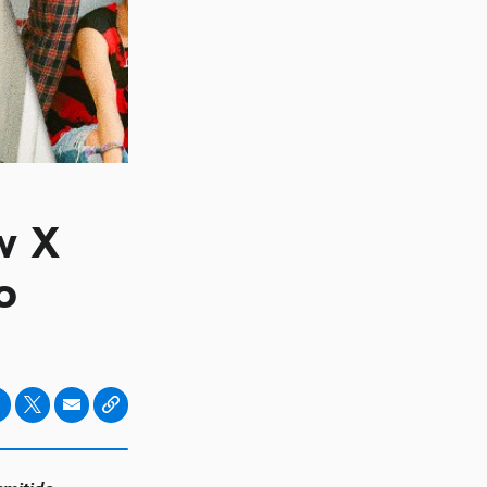
w X
o