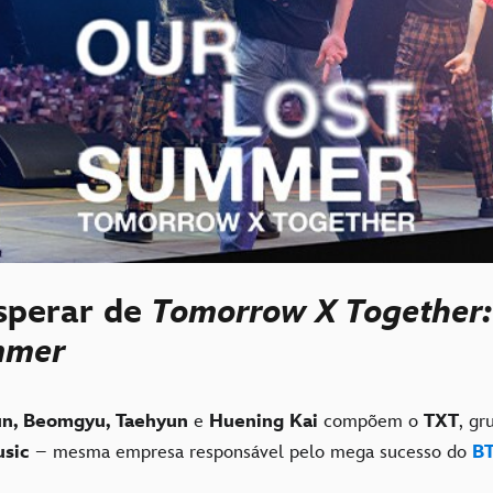
sperar de
Tomorrow X Together:
mmer
un, Beomgyu, Taehyun
e
Huening Kai
compõem o
TXT
, gr
usic
– mesma empresa responsável pelo mega sucesso do
B