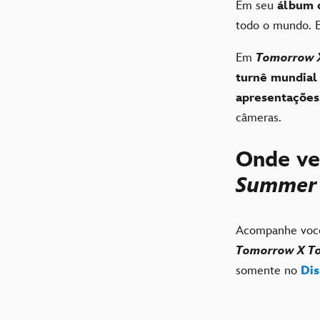
Em seu
álbum d
todo o mundo. E
Em
Tomorrow X
turnê mundial
apresentações
câmeras.
Onde v
Summe
Acompanhe você
Tomorrow X To
somente no
Di