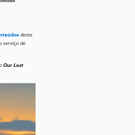
smitido
onteúdos
deste
 serviço de
 Our Lost