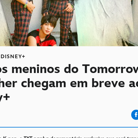
DISNEY+
os meninos do Tomorro
her chegam em breve a
y+