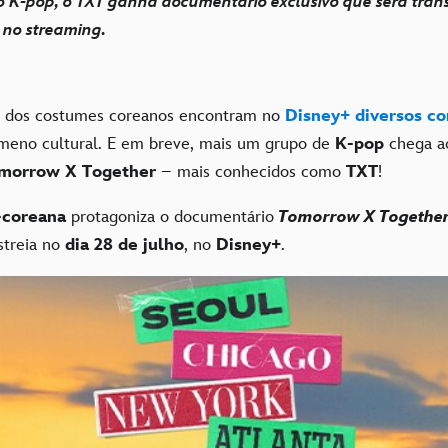
o K-pop, o TXT ganha documentário exclusivo que será tran
 no streaming.
 dos costumes coreanos encontram no
Disney+
diversos c
meno cultural. E em breve, mais um grupo de
K-pop
chega ao
morrow X Together
– mais conhecidos como
TXT
!
-coreana
protagoniza o documentário
Tomorrow X Together:
streia no
dia 28 de julho
, no
Disney+
.