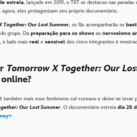
e estreia
, lançado em 2019, o TXT se destacou nas paradas 
 agora, eles protagonizam seu próprio documentário.
 Together: Our Lost Summer
, os fãs acompanharão os
bast
do grupo. Da
preparação para os shows
ao
nervosismo an
, o lado mais
real
e
sensível
dos cinco integrantes é mostra
er
Tomorrow X Together: Our Los
r
online?
 também mais esse fenômeno sul-coreano e deixe-se levar 
gether: Our Lost Summer
. O documentário estreia
dia 28 d
sney+
.