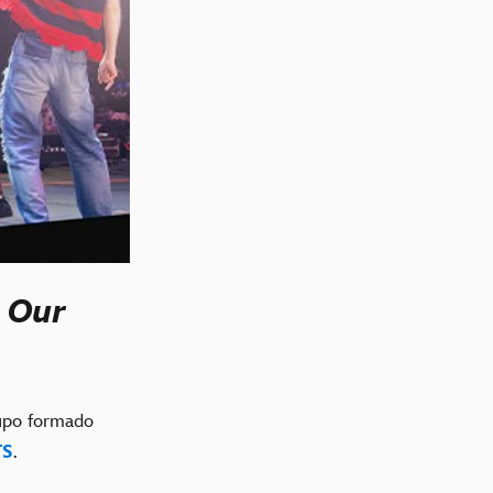
 Our
upo formado
TS
.