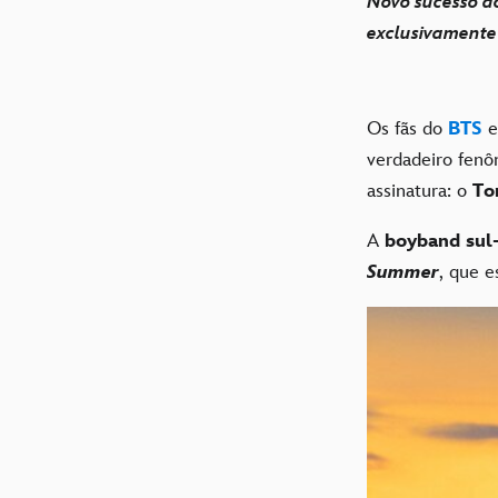
Novo sucesso d
exclusivamente
Os fãs do
BTS
e
verdadeiro fenô
assinatura: o
To
A
boyband sul
Summer
, que e