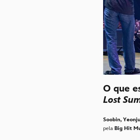
O que e
Lost Su
Soobin, Yeonj
pela
Big Hit M