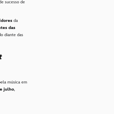
de sucesso de
idores
da
tes das
do diante das
t
pela música em
e julho
,