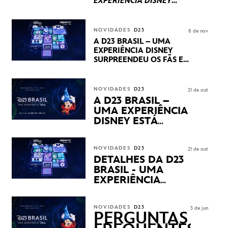
EXPERIÊNCIA DISNEY
LUCASFILM, 20TH
CENTURY E MARVEL
STUDIOS REVELARAM
NOVIDADES
D23
8 de nov
PRÉVIAS E NOVIDADES
A D23 BRASIL – UMA
DOS SEUS PRÓXIMOS
EXPERIÊNCIA DISNEY
LANÇAMENTOS
SURPREENDEU OS FÃS EM
SEU PRIMEIRO DIA COM
NOVIDADES,
APRESENTAÇÕES E
NOVIDADES
D23
21 de out
PRODUTOS EXCLUSIVOS
A D23 BRASIL –
NO TRANSAMÉRICA EXPO
UMA EXPERIÊNCIA
CENTER EM SÃO PAULO
DISNEY ESTÁ
CHEGANDO
NOVIDADES
D23
21 de out
DETALHES DA D23
BRASIL - UMA
EXPERIÊNCIA
DISNEY
REVELADOS
NOVIDADES
D23
3 de jun
PERGUNTAS