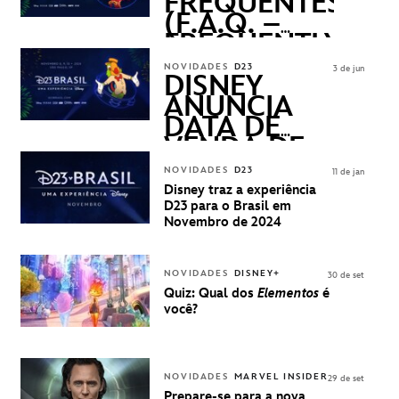
FREQUENTES
(F.A.Q. –
FREQUENTLY
ASKED
NOVIDADES
D23
3 de jun
QUESTIONS)
DISNEY
ANUNCIA
DATA DE
VENDA DE
INGRESSOS
NOVIDADES
D23
11 de jan
PARA A D23
Disney traz a experiência
BRASIL -
D23 para o Brasil em
UMA
Novembro de 2024
EXPERIÊNCIA
DISNEY
NOVIDADES
DISNEY+
30 de set
Quiz: Qual dos
Elementos
é
você?
NOVIDADES
MARVEL INSIDER
29 de set
Prepare-se para a nova