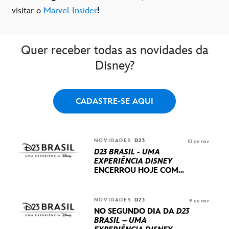
visitar o
Marvel Insider
!
Quer receber todas as novidades da
Disney?
CADASTRE-SE AQUI
NOVIDADES
D23
10 de nov
D23 BRASIL - UMA
EXPERIÊNCIA DISNEY
ENCERROU HOJE
COM
UM TERCEIRO DIA
REPLETO DE NOVIDADES
INTERNACIONAIS E
NOVIDADES
D23
9 de nov
PRODUÇÕES BRASILEIRAS
NO SEGUNDO DIA DA
D23
BRASIL – UMA