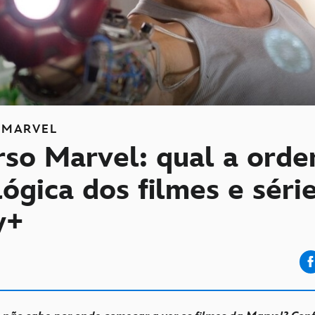
MARVEL
rso Marvel: qual a ord
ógica dos filmes e séri
y+