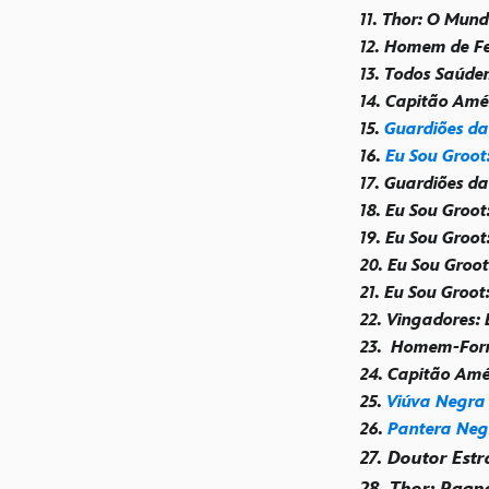
11. Thor: O Mun
12. Homem de Fe
13. Todos Saúde
14. Capitão Amé
15.
Guardiões da
16.
Eu Sou Groot
17. Guardiões da
18. Eu Sou Groot
19. Eu Sou Groot
20. Eu Sou Groo
21. Eu Sou Groo
22. Vingadores: 
23.
Homem-For
24. Capitão Amér
25.
Viúva Negra
26.
Pantera Neg
27. Doutor Est
28. Thor: Ragn