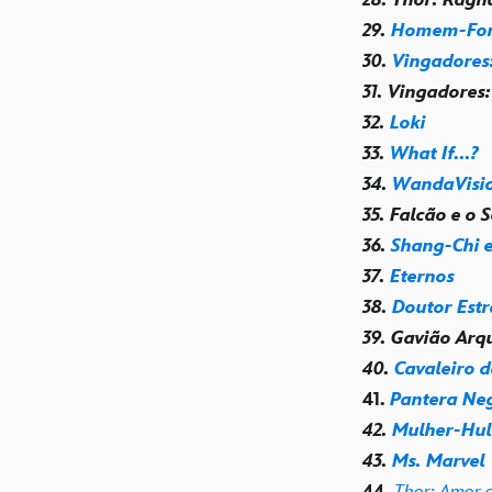
29.
Homem-For
30.
Vingadores:
31. Vingadores
32.
Loki
33.
What If...?
34.
WandaVisi
35. Falcão e o 
36.
Shang-Chi e
37.
Eternos
38.
Doutor Estr
39. Gavião Arq
40.
Cavaleiro 
41.
Pantera Ne
42.
Mulher-Hul
43.
Ms. Marvel
44.
Thor: Amor 