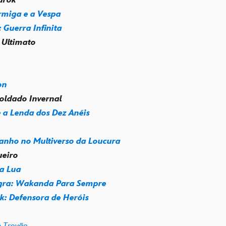
miga e a Vespa
 Guerra Infinita
: Ultimato
on
Soldado Invernal
 a Lenda dos Dez Anéis
anho no Multiverso da Loucura
ueiro
da Lua
gra: Wakanda Para Sempre
k: Defensora de Heróis
e Trovão