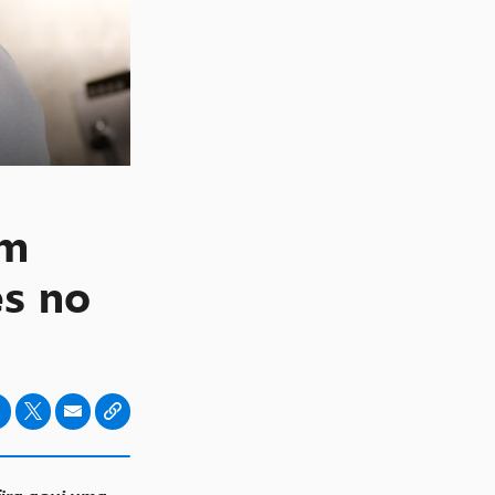
em
es no