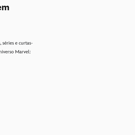
 em
 séries e curtas-
niverso Marvel: