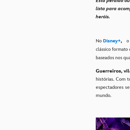
Está perdido ou
lista para acom
heróis.
No
Disney+
,
o
clássico formato
baseados nos qua
Guerreiros, vi
histórias. Com 
espectadores s
mundo.