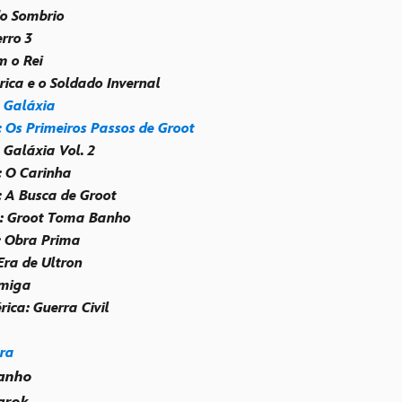
do Sombrio
rro 3
m o Rei
rica e o Soldado Invernal
 Galáxia
: Os Primeiros Passos de Groot
 Galáxia Vol. 2
: O Carinha
: A Busca de Groot
t: Groot Toma Banho
t: Obra Prima
Era de Ultron
miga
ica: Guerra Civil
ra
ranho
arok