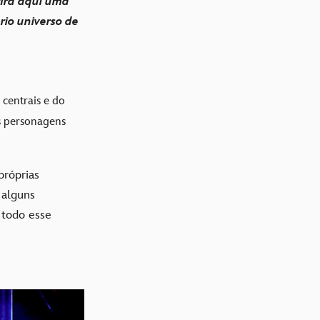
fira aqui uma
io universo de
centrais e do
es personagens
próprias
 alguns
todo esse