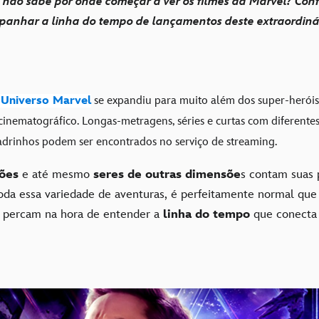
 não sabe por onde começar a ver os filmes da Marvel? Con
panhar a linha do tempo de lançamentos deste extraordinár
Universo Marvel
se expandiu para muito além dos super-heróis 
 cinematográfico. Longas-metragens, séries e curtas com diferent
drinhos podem ser encontrados no serviço de streaming.
lões
e até mesmo
seres de outras dimensõe
s contam suas 
toda essa variedade de aventuras, é perfeitamente normal que
e percam na hora de entender a
linha do tempo
que conecta 