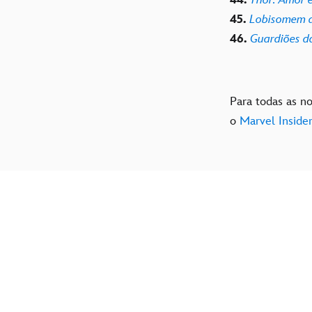
45.
Lobisomem d
46.
Guardiões da
Para todas as n
o
Marvel Inside