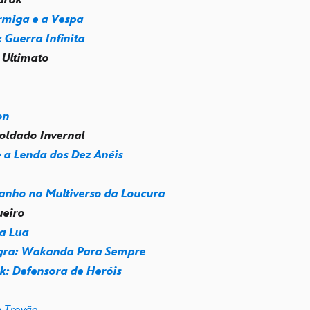
miga e a Vespa
 Guerra Infinita
: Ultimato
on
Soldado Invernal
 a Lenda dos Dez Anéis
anho no Multiverso da Loucura
ueiro
da Lua
gra: Wakanda Para Sempre
k: Defensora de Heróis
e Trovão