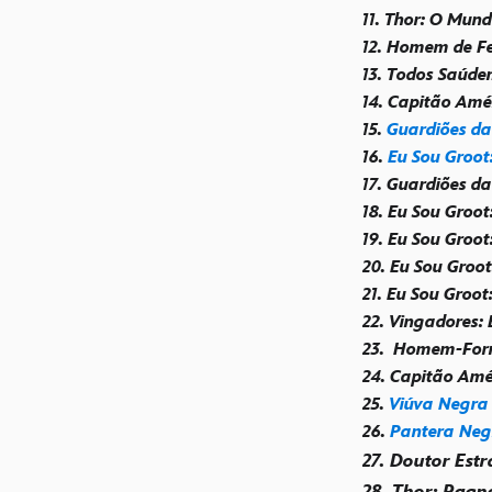
11. Thor: O Mun
12. Homem de Fe
13. Todos Saúde
14. Capitão Amé
15.
Guardiões da
16.
Eu Sou Groot
17. Guardiões da
18. Eu Sou Groot
19. Eu Sou Groot
20. Eu Sou Groo
21. Eu Sou Groo
22. Vingadores: 
23.
Homem-For
24. Capitão Amér
25.
Viúva Negra
26.
Pantera Neg
27. Doutor Est
28. Thor: Ragn