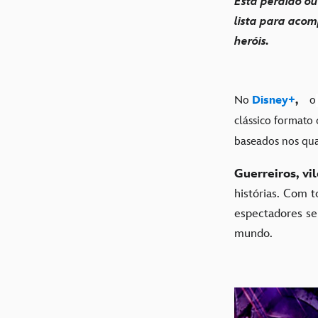
Está perdido ou
lista para acom
heróis.
No
Disney+
,
o
clássico formato
baseados nos qua
Guerreiros, vi
histórias. Com 
espectadores s
mundo.