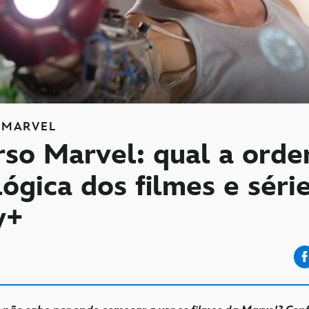
MARVEL
rso Marvel: qual a ord
ógica dos filmes e séri
y+