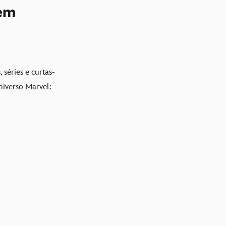
 em
 séries e curtas-
niverso Marvel: