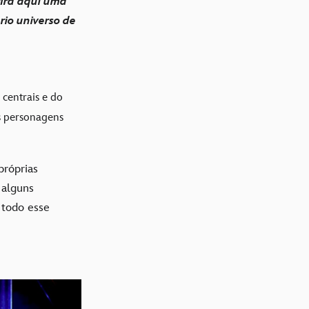
fira aqui uma
io universo de
centrais e do
es personagens
próprias
 alguns
todo esse