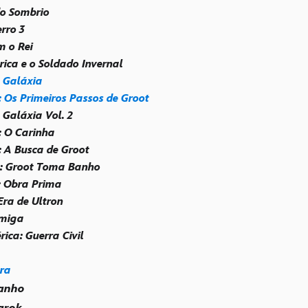
do Sombrio
rro 3
m o Rei
rica e o Soldado Invernal
 Galáxia
: Os Primeiros Passos de Groot
 Galáxia Vol. 2
: O Carinha
: A Busca de Groot
t: Groot Toma Banho
t: Obra Prima
Era de Ultron
miga
ica: Guerra Civil
ra
ranho
arok