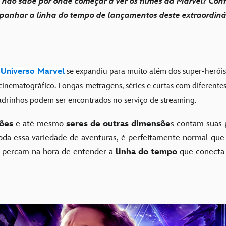
 não sabe por onde começar a ver os filmes da Marvel? Con
panhar a linha do tempo de lançamentos deste extraordinár
Universo Marvel
se expandiu para muito além dos super-heróis 
 cinematográfico. Longas-metragens, séries e curtas com diferent
drinhos podem ser encontrados no serviço de streaming.
lões
e até mesmo
seres de outras dimensõe
s contam suas 
toda essa variedade de aventuras, é perfeitamente normal que
e percam na hora de entender a
linha do tempo
que conecta 