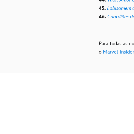
45.
Lobisomem d
46.
Guardiões da
Para todas as n
o
Marvel Inside