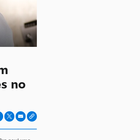
em
es no