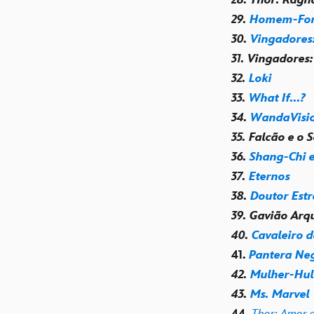
29.
Homem-For
30.
Vingadores:
31. Vingadores
32.
Loki
33.
What If...?
34.
WandaVisi
35. Falcão e o 
36.
Shang-Chi e
37.
Eternos
38.
Doutor Estr
39. Gavião Arq
40.
Cavaleiro 
41.
Pantera Ne
42.
Mulher-Hul
43.
Ms. Marvel
44.
Thor: Amor 