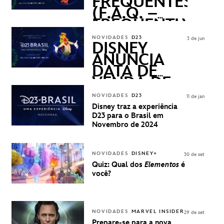
FREQUENTES
(F.A.Q. –
FREQUENTLY
ASKED
NOVIDADES
D23
3 de jun
QUESTIONS)
DISNEY
ANUNCIA
DATA DE
VENDA DE
INGRESSOS
NOVIDADES
D23
11 de jan
PARA A D23
Disney traz a experiência
BRASIL -
D23 para o Brasil em
UMA
Novembro de 2024
EXPERIÊNCIA
DISNEY
NOVIDADES
DISNEY+
30 de set
Quiz: Qual dos
Elementos
é
você?
NOVIDADES
MARVEL INSIDER
29 de set
Prepare-se para a nova