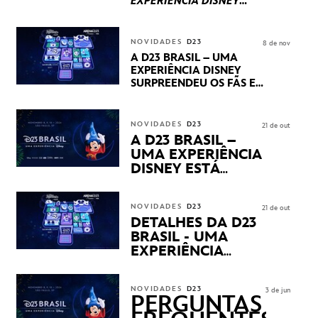
EXPERIÊNCIA DISNEY
LUCASFILM, 20TH
CENTURY E MARVEL
STUDIOS REVELARAM
NOVIDADES
D23
8 de nov
PRÉVIAS E NOVIDADES
A D23 BRASIL – UMA
DOS SEUS PRÓXIMOS
EXPERIÊNCIA DISNEY
LANÇAMENTOS
SURPREENDEU OS FÃS EM
SEU PRIMEIRO DIA COM
NOVIDADES,
APRESENTAÇÕES E
NOVIDADES
D23
21 de out
PRODUTOS EXCLUSIVOS
A D23 BRASIL –
NO TRANSAMÉRICA EXPO
UMA EXPERIÊNCIA
CENTER EM SÃO PAULO
DISNEY ESTÁ
CHEGANDO
NOVIDADES
D23
21 de out
DETALHES DA D23
BRASIL - UMA
EXPERIÊNCIA
DISNEY
REVELADOS
NOVIDADES
D23
3 de jun
PERGUNTAS