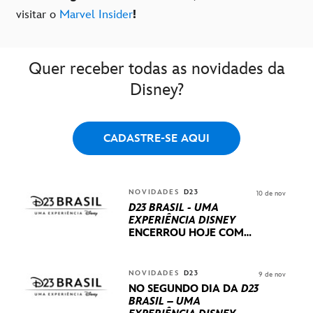
visitar o
Marvel Insider
!
Quer receber todas as novidades da
Disney?
CADASTRE-SE AQUI
NOVIDADES
D23
10 de nov
D23 BRASIL - UMA
EXPERIÊNCIA DISNEY
ENCERROU HOJE
COM
UM TERCEIRO DIA
REPLETO DE NOVIDADES
INTERNACIONAIS E
NOVIDADES
D23
9 de nov
PRODUÇÕES BRASILEIRAS
NO SEGUNDO DIA DA
D23
BRASIL – UMA