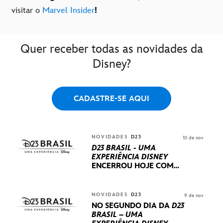
visitar o
Marvel Insider
!
Quer receber todas as novidades da
Disney?
CADASTRE-SE AQUI
NOVIDADES
D23
10 de nov
D23 BRASIL - UMA
EXPERIÊNCIA DISNEY
ENCERROU HOJE
COM
UM TERCEIRO DIA
REPLETO DE NOVIDADES
INTERNACIONAIS E
NOVIDADES
D23
9 de nov
PRODUÇÕES BRASILEIRAS
NO SEGUNDO DIA DA
D23
BRASIL – UMA