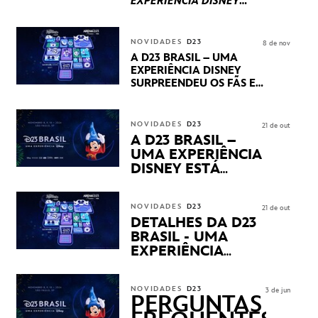
EXPERIÊNCIA DISNEY
LUCASFILM, 20TH
CENTURY E MARVEL
STUDIOS REVELARAM
NOVIDADES
D23
8 de nov
PRÉVIAS E NOVIDADES
A D23 BRASIL – UMA
DOS SEUS PRÓXIMOS
EXPERIÊNCIA DISNEY
LANÇAMENTOS
SURPREENDEU OS FÃS EM
SEU PRIMEIRO DIA COM
NOVIDADES,
APRESENTAÇÕES E
NOVIDADES
D23
21 de out
PRODUTOS EXCLUSIVOS
A D23 BRASIL –
NO TRANSAMÉRICA EXPO
UMA EXPERIÊNCIA
CENTER EM SÃO PAULO
DISNEY ESTÁ
CHEGANDO
NOVIDADES
D23
21 de out
DETALHES DA D23
BRASIL - UMA
EXPERIÊNCIA
DISNEY
REVELADOS
NOVIDADES
D23
3 de jun
PERGUNTAS