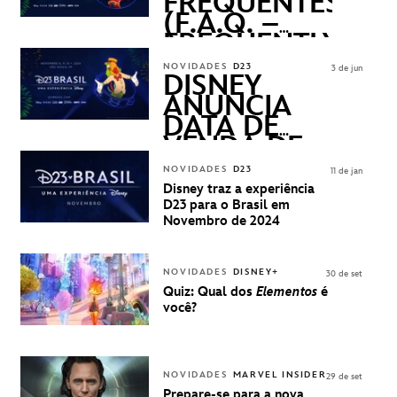
FREQUENTES
(F.A.Q. –
FREQUENTLY
ASKED
NOVIDADES
D23
3 de jun
QUESTIONS)
DISNEY
ANUNCIA
DATA DE
VENDA DE
INGRESSOS
NOVIDADES
D23
11 de jan
PARA A D23
Disney traz a experiência
BRASIL -
D23 para o Brasil em
UMA
Novembro de 2024
EXPERIÊNCIA
DISNEY
NOVIDADES
DISNEY+
30 de set
Quiz: Qual dos
Elementos
é
você?
NOVIDADES
MARVEL INSIDER
29 de set
Prepare-se para a nova