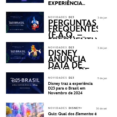
EXPERIÊNCIA
DISNEY
REVELADOS
NOVIDADES
D23
3 de jun
PERGUNTAS
FREQUENTES
(F.A.Q. –
FREQUENTLY
ASKED
NOVIDADES
D23
3 de jun
QUESTIONS)
DISNEY
ANUNCIA
DATA DE
VENDA DE
INGRESSOS
NOVIDADES
D23
11 de jan
PARA A D23
Disney traz a experiência
BRASIL -
D23 para o Brasil em
UMA
Novembro de 2024
EXPERIÊNCIA
DISNEY
NOVIDADES
DISNEY+
30 de set
Quiz: Qual dos
Elementos
é