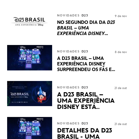
UM TERCEIRO DIA
REPLETO DE NOVIDADES
INTERNACIONAIS E
NOVIDADES
D23
9 de nov
PRODUÇÕES BRASILEIRAS
NO SEGUNDO DIA DA
D23
BRASIL – UMA
EXPERIÊNCIA DISNEY
LUCASFILM, 20TH
CENTURY E MARVEL
STUDIOS REVELARAM
NOVIDADES
D23
8 de nov
PRÉVIAS E NOVIDADES
A D23 BRASIL – UMA
DOS SEUS PRÓXIMOS
EXPERIÊNCIA DISNEY
LANÇAMENTOS
SURPREENDEU OS FÃS EM
SEU PRIMEIRO DIA COM
NOVIDADES,
APRESENTAÇÕES E
NOVIDADES
D23
21 de out
PRODUTOS EXCLUSIVOS
A D23 BRASIL –
NO TRANSAMÉRICA EXPO
UMA EXPERIÊNCIA
CENTER EM SÃO PAULO
DISNEY ESTÁ
CHEGANDO
NOVIDADES
D23
21 de out
DETALHES DA D23
BRASIL - UMA