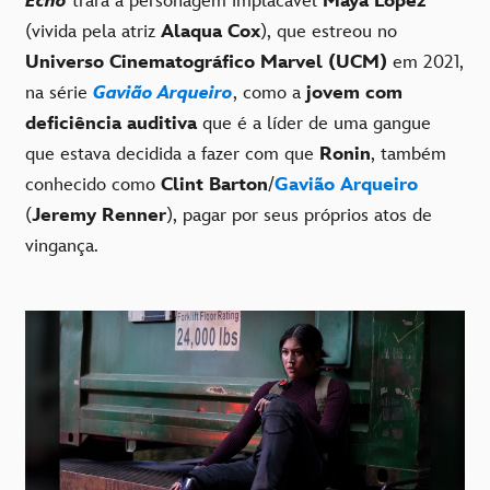
Echo
trará a personagem implacável
Maya Lopez
(vivida pela atriz
Alaqua Cox
), que estreou no
Universo Cinematográfico Marvel (UCM)
em 2021,
na série
Gavião Arqueiro
, como a
jovem com
deficiência auditiva
que é a líder de uma gangue
que estava decidida a fazer com que
Ronin
, também
conhecido como
Clint Barton
/
Gavião Arqueiro
(
Jeremy Renner
), pagar por seus próprios atos de
vingança.