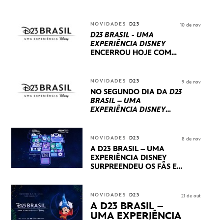
NOVIDADES
D23
10 de nov
D23 BRASIL - UMA
EXPERIÊNCIA DISNEY
ENCERROU HOJE
COM
UM TERCEIRO DIA
REPLETO DE NOVIDADES
INTERNACIONAIS E
NOVIDADES
D23
9 de nov
PRODUÇÕES BRASILEIRAS
NO SEGUNDO DIA DA
D23
BRASIL – UMA
EXPERIÊNCIA DISNEY
LUCASFILM, 20TH
CENTURY E MARVEL
STUDIOS REVELARAM
NOVIDADES
D23
8 de nov
PRÉVIAS E NOVIDADES
A D23 BRASIL – UMA
DOS SEUS PRÓXIMOS
EXPERIÊNCIA DISNEY
LANÇAMENTOS
SURPREENDEU OS FÃS EM
SEU PRIMEIRO DIA COM
NOVIDADES,
APRESENTAÇÕES E
NOVIDADES
D23
21 de out
PRODUTOS EXCLUSIVOS
A D23 BRASIL –
NO TRANSAMÉRICA EXPO
UMA EXPERIÊNCIA
CENTER EM SÃO PAULO