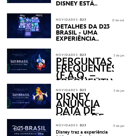
DISNEY ESTÁ
CHEGANDO
NOVIDADES
D23
21 de out
DETALHES DA D23
BRASIL - UMA
EXPERIÊNCIA
DISNEY
REVELADOS
NOVIDADES
D23
3 de jun
PERGUNTAS
FREQUENTES
(F.A.Q. –
FREQUENTLY
ASKED
NOVIDADES
D23
3 de jun
QUESTIONS)
DISNEY
ANUNCIA
DATA DE
VENDA DE
INGRESSOS
NOVIDADES
D23
11 de jan
PARA A D23
Disney traz a experiência