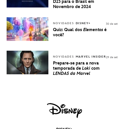
BRASIL -
D23 para o Brasil em
UMA
Novembro de 2024
EXPERIÊNCIA
DISNEY
NOVIDADES
DISNEY+
30 de set
Quiz: Qual dos
Elementos
é
você?
NOVIDADES
MARVEL INSIDER
29 de set
Prepare-se para a nova
temporada de
Loki
com
LENDAS da Marvel