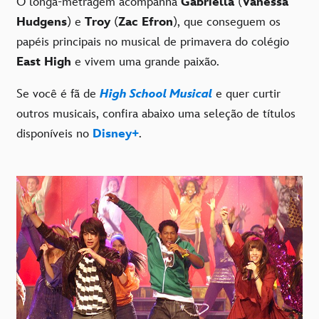
O longa-metragem acompanha
Gabriella
(
Vanessa
Hudgens
) e
Troy
(
Zac Efron
), que conseguem os
papéis principais no musical de primavera do colégio
East High
e vivem uma grande paixão.
Se você é fã de
High School Musical
e quer curtir
outros musicais, confira abaixo uma seleção de títulos
disponíveis no
Disney+
.