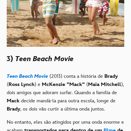
3)
Teen Beach Movie
Teen Beach Movie
(2013) conta a história de
Brady
(
Ross Lynch
) e
McKenzie "Mack"
(
Maia Mitchell
),
dois amigos que adoram surfar. Quando a família de
Mack
decide mandá-la para outra escola, longe de
Brady
, os dois vão curtir a última onda juntos.
No entanto, eles são atingidos por uma onda enorme e
acabam
transportados para dentro de um
filme
de