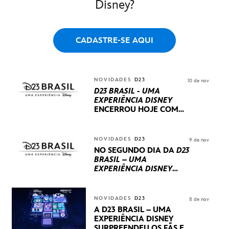
Disney?
CADASTRE-SE AQUI
NOVIDADES
D23
10 de nov
D23 BRASIL - UMA
EXPERIÊNCIA DISNEY
ENCERROU HOJE
COM
UM TERCEIRO DIA
REPLETO DE NOVIDADES
INTERNACIONAIS E
NOVIDADES
D23
9 de nov
PRODUÇÕES BRASILEIRAS
NO SEGUNDO DIA DA
D23
BRASIL – UMA
EXPERIÊNCIA DISNEY
LUCASFILM, 20TH
CENTURY E MARVEL
STUDIOS REVELARAM
NOVIDADES
D23
8 de nov
PRÉVIAS E NOVIDADES
A D23 BRASIL – UMA
DOS SEUS PRÓXIMOS
EXPERIÊNCIA DISNEY
LANÇAMENTOS
SURPREENDEU OS FÃS EM