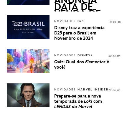
ANUNCIA
DATA DE
VENDA DE
INGRESSOS
NOVIDADES
D23
11 de jan
PARA A D23
Disney traz a experiência
BRASIL -
D23 para o Brasil em
UMA
Novembro de 2024
EXPERIÊNCIA
DISNEY
NOVIDADES
DISNEY+
30 de set
Quiz: Qual dos
Elementos
é
você?
NOVIDADES
MARVEL INSIDER
29 de set
Prepare-se para a nova
temporada de
Loki
com
LENDAS da Marvel