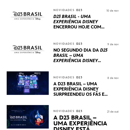
NOVIDADES
D23
10 de nov
D23 BRASIL - UMA
EXPERIÊNCIA DISNEY
ENCERROU HOJE
COM
UM TERCEIRO DIA
REPLETO DE NOVIDADES
INTERNACIONAIS E
NOVIDADES
D23
9 de nov
PRODUÇÕES BRASILEIRAS
NO SEGUNDO DIA DA
D23
BRASIL – UMA
EXPERIÊNCIA DISNEY
LUCASFILM, 20TH
CENTURY E MARVEL
STUDIOS REVELARAM
NOVIDADES
D23
8 de nov
PRÉVIAS E NOVIDADES
A D23 BRASIL – UMA
DOS SEUS PRÓXIMOS
EXPERIÊNCIA DISNEY
LANÇAMENTOS
SURPREENDEU OS FÃS EM
SEU PRIMEIRO DIA COM
NOVIDADES,
APRESENTAÇÕES E
NOVIDADES
D23
21 de out
PRODUTOS EXCLUSIVOS
A D23 BRASIL –
NO TRANSAMÉRICA EXPO
UMA EXPERIÊNCIA
CENTER EM SÃO PAULO
DISNEY ESTÁ