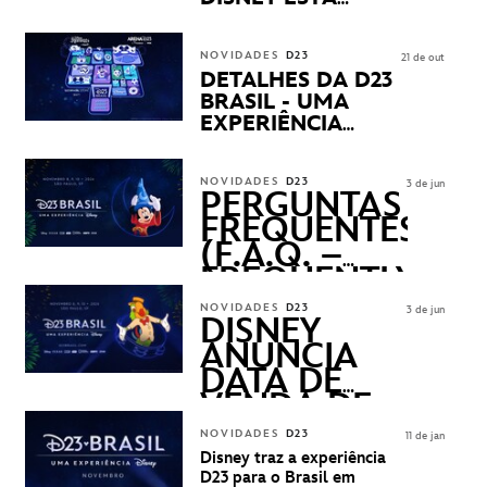
CHEGANDO
NOVIDADES
D23
21 de out
DETALHES DA D23
BRASIL - UMA
EXPERIÊNCIA
DISNEY
REVELADOS
NOVIDADES
D23
3 de jun
PERGUNTAS
FREQUENTES
(F.A.Q. –
FREQUENTLY
ASKED
NOVIDADES
D23
3 de jun
QUESTIONS)
DISNEY
ANUNCIA
DATA DE
VENDA DE
INGRESSOS
NOVIDADES
D23
11 de jan
PARA A D23
Disney traz a experiência
BRASIL -
D23 para o Brasil em