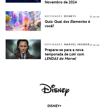
UMA
Novembro de 2024
EXPERIÊNCIA
DISNEY
NOVIDADES
DISNEY+
30 de set
Quiz: Qual dos
Elementos
é
você?
NOVIDADES
MARVEL INSIDER
29 de set
Prepare-se para a nova
temporada de
Loki
com
LENDAS da Marvel
DISNEY+