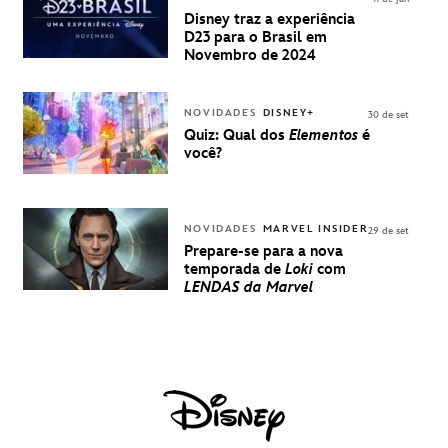
PARA A D23
Disney traz a experiência
BRASIL -
D23 para o Brasil em
UMA
Novembro de 2024
EXPERIÊNCIA
DISNEY
NOVIDADES
DISNEY+
30 de set
Quiz: Qual dos
Elementos
é
você?
NOVIDADES
MARVEL INSIDER
29 de set
Prepare-se para a nova
temporada de
Loki
com
LENDAS da Marvel