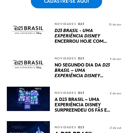
CADASTRE-SE AQUI
NOVIDADES
D23
10 de nov
D23 BRASIL - UMA
EXPERIÊNCIA DISNEY
ENCERROU HOJE
COM
UM TERCEIRO DIA
REPLETO DE NOVIDADES
INTERNACIONAIS E
NOVIDADES
D23
9 de nov
PRODUÇÕES BRASILEIRAS
NO SEGUNDO DIA DA
D23
BRASIL – UMA
EXPERIÊNCIA DISNEY
LUCASFILM, 20TH
CENTURY E MARVEL
STUDIOS REVELARAM
NOVIDADES
D23
8 de nov
PRÉVIAS E NOVIDADES
A D23 BRASIL – UMA
DOS SEUS PRÓXIMOS
EXPERIÊNCIA DISNEY
LANÇAMENTOS
SURPREENDEU OS FÃS EM
SEU PRIMEIRO DIA COM
NOVIDADES,
APRESENTAÇÕES E
NOVIDADES
D23
21 de out
PRODUTOS EXCLUSIVOS