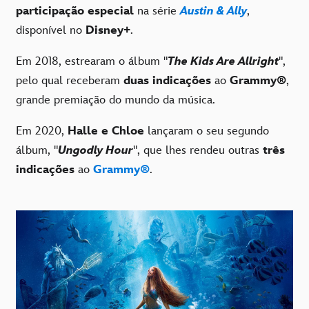
participação especial
na série
Austin & Ally
,
disponível no
Disney+
.
Em 2018, estrearam o álbum "
The Kids Are Allright
",
pelo qual receberam
duas indicações
ao
Grammy®
,
grande premiação do mundo da música.
Em 2020,
Halle e Chloe
lançaram o seu segundo
álbum, "
Ungodly Hour
", que lhes rendeu outras
três
indicações
ao
Grammy®
.