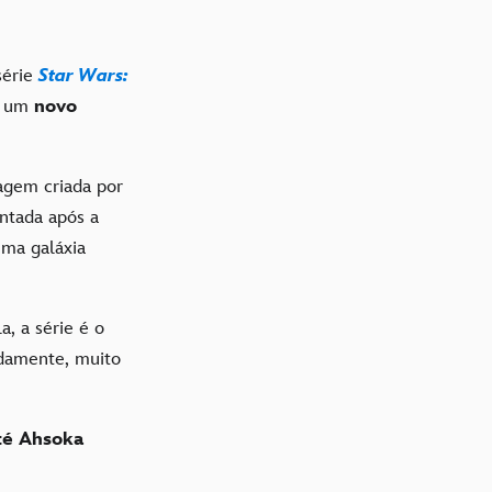
série
Star Wars:
um
novo
agem criada por
entada após a
uma galáxia
la, a série é o
damente, muito
té Ahsoka