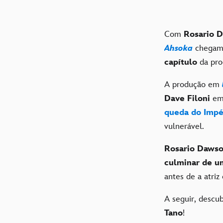
Com
Rosario 
Ahsoka
chegam
capítulo
da pr
A produção em
Dave Filoni
em
queda do Impé
vulnerável.
Rosario Daws
culminar de u
antes de a atriz
A seguir, descub
Tano
!