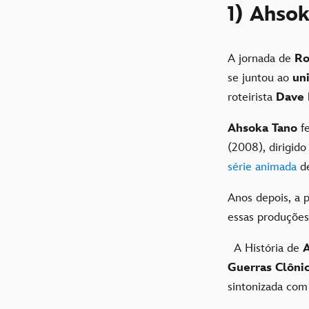
1) Ahso
A jornada de
Ro
se juntou ao
un
roteirista
Dave 
Ahsoka Tano
fe
(2008), dirigid
série animada
de
Anos depois, a 
essas produções
A História de
Guerras Clôni
sintonizada co