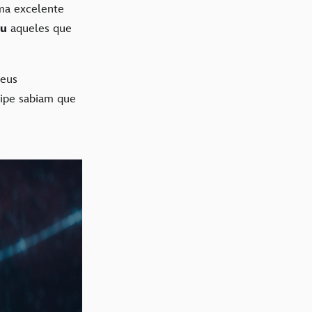
ma excelente
eu
aqueles que
seus
quipe sabiam que