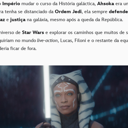
o
Império
mudar o curso da História galáctica,
Ahsoka
era u
ra tenha se distanciado da
Ordem Jedi
, ela sempre
defend
paz
e
justiça
na galáxia, mesmo após a queda da República.
niverso de
Star Wars
e explorar os caminhos que muitos de 
guiriam no mundo
live-action
, Lucas, Filoni e o restante da e
eria ficar de fora.