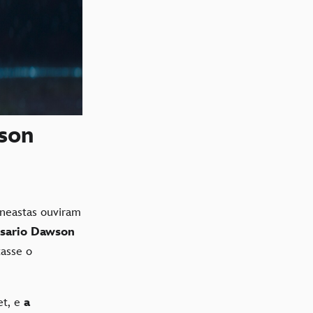
son
cineastas ouviram
sario Dawson
asse o
et, e
a