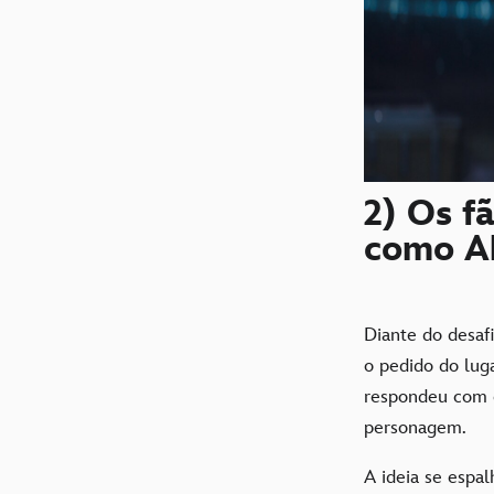
2) Os f
como A
Diante do desaf
o pedido do lug
respondeu com 
personagem.
A ideia se espa