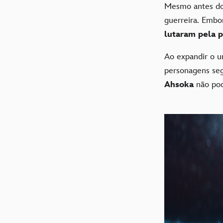
Mesmo antes d
guerreira. Embo
lutaram pela 
Ao expandir o u
personagens se
Ahsoka
não pod