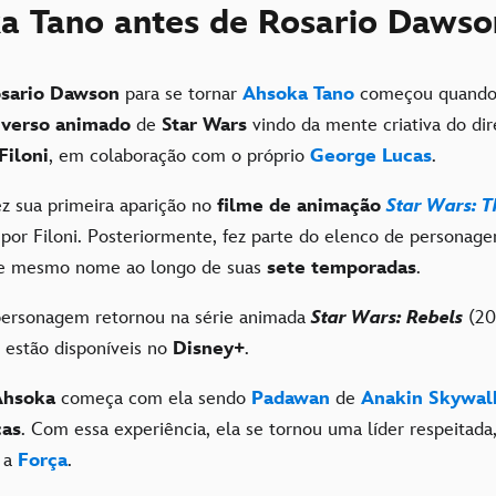
ka Tano antes de Rosario Dawso
sario Dawson
para se tornar
Ahsoka Tano
começou quando
iverso animado
de
Star Wars
vindo da mente criativa do dir
Filoni
, em colaboração com o próprio
George Lucas
.
z sua primeira aparição no
filme de animação
Star Wars: 
o por Filoni. Posteriormente, fez parte do elenco de personag
 mesmo nome ao longo de suas
sete temporadas
.
personagem retornou na série animada
Star Wars: Rebels
(20
 estão disponíveis no
Disney+
.
Ahsoka
começa com ela sendo
Padawan
de
Anakin Skywal
cas
. Com essa experiência, ela se tornou uma líder respeitada,
m a
Força
.