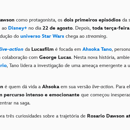
Dawson
como protagonista, os
dois primeiros episódios
da 
 ao
Disney+
no dia
22 de agosto
. Depois,
toda terça-feira
odução do
universo Star Wars
chega ao
streaming
.
live-action
da
Lucasfilm
é focada em
Ahsoka Tano
, person
 colaboração com
George Lucas
. Nesta nova história, ambi
rio
, Tano lidera a investigação de uma ameaça emergente a 
on
é quem dá vida a
Ahsoka
em sua versão
live-action
. Para e
m percurso intenso e emocionante
que começou inespera
 entrar na saga.
ra três curiosidades sobre a trajetória de
Rosario Dawson a