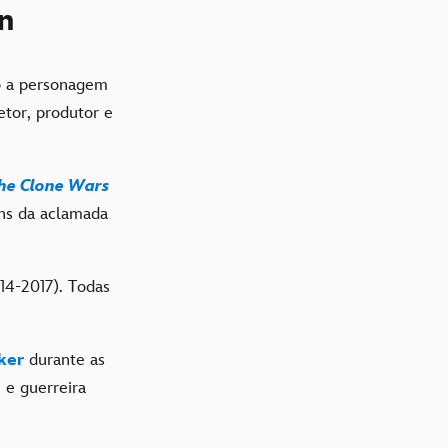
n
 a personagem
etor, produtor e
The Clone Wars
ens da aclamada
14-2017). Todas
ker
durante as
 e guerreira