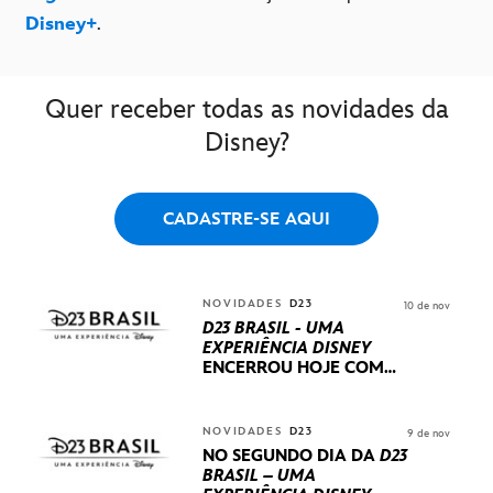
Disney+
.
Quer receber todas as novidades da
Disney?
CADASTRE-SE AQUI
NOVIDADES
D23
10 de nov
D23 BRASIL - UMA
EXPERIÊNCIA DISNEY
ENCERROU HOJE
COM
UM TERCEIRO DIA
REPLETO DE NOVIDADES
INTERNACIONAIS E
NOVIDADES
D23
9 de nov
PRODUÇÕES BRASILEIRAS
NO SEGUNDO DIA DA
D23
BRASIL – UMA