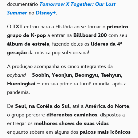
documentário
Tomorrow X Together: Our Lost
Summer
no
Disney+
.
O
TXT
entrou para a História ao se tornar o
primeiro
grupo de K-pop
a entrar na
Billboard 200
com seu
álbum de estreia
, fazendo deles os
líderes da 4ª
geração
da música pop sul-coreana!
A produção acompanha os cinco integrantes da
boyband
–
Soobin
,
Yeonjun
,
Beomgyu
,
Taehyun
,
Hueningkai
– em sua primeira turnê mundial após a
pandemia.
De
Seul
,
na Coréia do Sul
, até a
América do Norte
,
o grupo percorre
diferentes caminhos
, dispostos a
entregar os
melhores shows de suas vidas
enquanto sobem em alguns dos
palcos mais icônicos