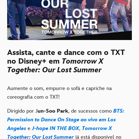
Assista, cante e dance com o TXT
no Disney+ em
Tomorrow X
Together: Our Lost Summer
Aumente o som, empurre o sofá e capriche na
coreografia com o TXT!
Dirigido por J
un-Soo Park
, de sucessos como
BTS:
Permission to Dance On Stage ao vivo em Los
Angeles
e
J-hope IN THE BOX
,
Tomorrow X
Together: Our Lost Summer
já está disponível no