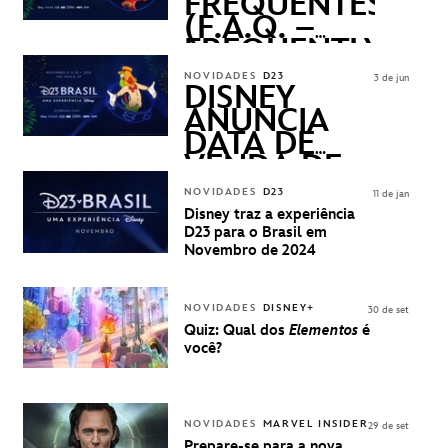
FREQUENTES
(F.A.Q. –
FREQUENTLY
ASKED
NOVIDADES
D23
3 de jun
QUESTIONS)
DISNEY
ANUNCIA
DATA DE
VENDA DE
INGRESSOS
NOVIDADES
D23
11 de jan
PARA A D23
Disney traz a experiência
BRASIL -
D23 para o Brasil em
UMA
Novembro de 2024
EXPERIÊNCIA
DISNEY
NOVIDADES
DISNEY+
30 de set
Quiz: Qual dos
Elementos
é
você?
NOVIDADES
MARVEL INSIDER
29 de set
Prepare-se para a nova