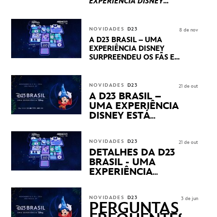
EXPERIÊNCIA DISNEY
LUCASFILM, 20TH
CENTURY E MARVEL
STUDIOS REVELARAM
NOVIDADES
D23
8 de nov
PRÉVIAS E NOVIDADES
A D23 BRASIL – UMA
DOS SEUS PRÓXIMOS
EXPERIÊNCIA DISNEY
LANÇAMENTOS
SURPREENDEU OS FÃS EM
SEU PRIMEIRO DIA COM
NOVIDADES,
APRESENTAÇÕES E
NOVIDADES
D23
21 de out
PRODUTOS EXCLUSIVOS
A D23 BRASIL –
NO TRANSAMÉRICA EXPO
UMA EXPERIÊNCIA
CENTER EM SÃO PAULO
DISNEY ESTÁ
CHEGANDO
NOVIDADES
D23
21 de out
DETALHES DA D23
BRASIL - UMA
EXPERIÊNCIA
DISNEY
REVELADOS
NOVIDADES
D23
3 de jun
PERGUNTAS