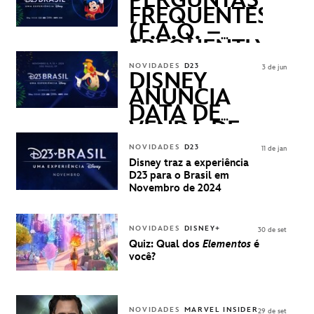
PERGUNTAS
FREQUENTES
(F.A.Q. –
FREQUENTLY
ASKED
NOVIDADES
D23
3 de jun
QUESTIONS)
DISNEY
ANUNCIA
DATA DE
VENDA DE
INGRESSOS
NOVIDADES
D23
11 de jan
PARA A D23
Disney traz a experiência
BRASIL -
D23 para o Brasil em
UMA
Novembro de 2024
EXPERIÊNCIA
DISNEY
NOVIDADES
DISNEY+
30 de set
Quiz: Qual dos
Elementos
é
você?
NOVIDADES
MARVEL INSIDER
29 de set