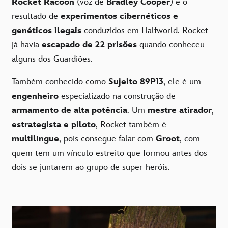
Rocket Racoon
(voz de
Bradley Cooper
) é o
resultado de
experimentos cibernéticos e
genéticos ilegais
conduzidos em Halfworld. Rocket
já havia
escapado de 22 prisões
quando conheceu
alguns dos Guardiões.
Também conhecido como
Sujeito 89P13
, ele é um
engenheiro
especializado na construção de
armamento de alta potência
. Um
mestre atirador
,
estrategista e piloto
, Rocket também é
multilíngue
, pois consegue falar com
Groot
, com
quem tem um vínculo estreito que formou antes dos
dois se juntarem ao grupo de super-heróis.