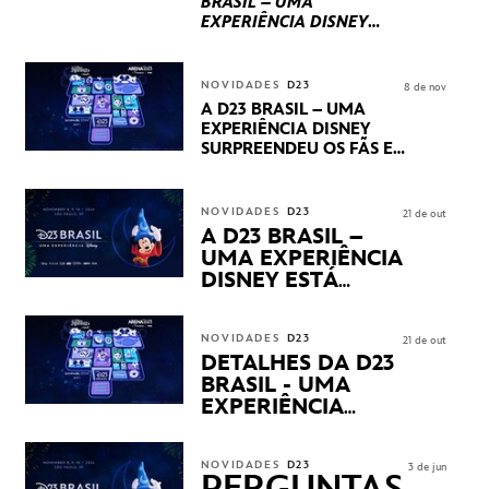
BRASIL – UMA
EXPERIÊNCIA DISNEY
LUCASFILM, 20TH
CENTURY E MARVEL
STUDIOS REVELARAM
NOVIDADES
D23
8 de nov
PRÉVIAS E NOVIDADES
A D23 BRASIL – UMA
DOS SEUS PRÓXIMOS
EXPERIÊNCIA DISNEY
LANÇAMENTOS
SURPREENDEU OS FÃS EM
SEU PRIMEIRO DIA COM
NOVIDADES,
APRESENTAÇÕES E
NOVIDADES
D23
21 de out
PRODUTOS EXCLUSIVOS
A D23 BRASIL –
NO TRANSAMÉRICA EXPO
UMA EXPERIÊNCIA
CENTER EM SÃO PAULO
DISNEY ESTÁ
CHEGANDO
NOVIDADES
D23
21 de out
DETALHES DA D23
BRASIL - UMA
EXPERIÊNCIA
DISNEY
REVELADOS
NOVIDADES
D23
3 de jun