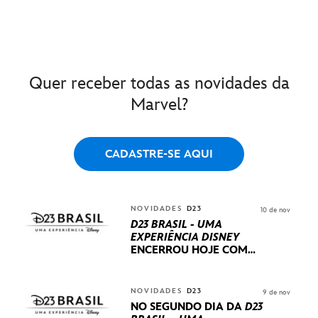
Quer receber todas as novidades da
Marvel?
CADASTRE-SE AQUI
NOVIDADES
D23
10 de nov
D23 BRASIL - UMA
EXPERIÊNCIA DISNEY
ENCERROU HOJE
COM
UM TERCEIRO DIA
REPLETO DE NOVIDADES
INTERNACIONAIS E
NOVIDADES
D23
9 de nov
PRODUÇÕES BRASILEIRAS
NO SEGUNDO DIA DA
D23