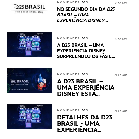
INTERNACIONAIS E
NOVIDADES
D23
9 de nov
PRODUÇÕES BRASILEIRAS
NO SEGUNDO DIA DA
D23
BRASIL – UMA
EXPERIÊNCIA DISNEY
LUCASFILM, 20TH
CENTURY E MARVEL
STUDIOS REVELARAM
NOVIDADES
D23
8 de nov
PRÉVIAS E NOVIDADES
A D23 BRASIL – UMA
DOS SEUS PRÓXIMOS
EXPERIÊNCIA DISNEY
LANÇAMENTOS
SURPREENDEU OS FÃS EM
SEU PRIMEIRO DIA COM
NOVIDADES,
APRESENTAÇÕES E
NOVIDADES
D23
21 de out
PRODUTOS EXCLUSIVOS
A D23 BRASIL –
NO TRANSAMÉRICA EXPO
UMA EXPERIÊNCIA
CENTER EM SÃO PAULO
DISNEY ESTÁ
CHEGANDO
NOVIDADES
D23
21 de out
DETALHES DA D23
BRASIL - UMA
EXPERIÊNCIA
DISNEY