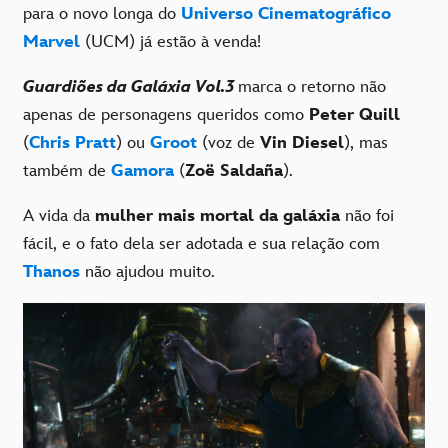
para o novo longa do
Universo Cinematográfico
Marvel
(UCM) já estão à venda!
Guardiões da Galáxia Vol.3
marca o retorno não
apenas de personagens queridos como
Peter Quill
(
Chris Pratt
) ou
Groot
(voz de
Vin Diesel
), mas
também de
Gamora
(
Zoë Saldaña
).
A vida da
mulher mais mortal da galáxia
não foi
fácil, e o fato dela ser adotada e sua relação com
Thanos
não ajudou muito.