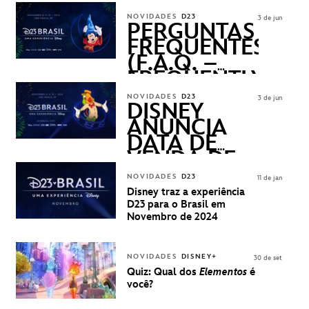
REVELADOS
NOVIDADES
D23
3 de jun
PERGUNTAS
FREQUENTES
(F.A.Q. –
FREQUENTLY
ASKED
NOVIDADES
D23
3 de jun
QUESTIONS)
DISNEY
ANUNCIA
DATA DE
VENDA DE
INGRESSOS
NOVIDADES
D23
11 de jan
PARA A D23
Disney traz a experiência
BRASIL -
D23 para o Brasil em
UMA
Novembro de 2024
EXPERIÊNCIA
DISNEY
NOVIDADES
DISNEY+
30 de set
Quiz: Qual dos
Elementos
é
você?