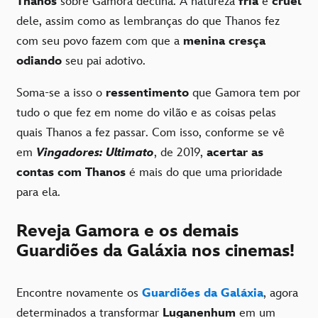
Thanos
sobre Gamora declina. A natureza
fria
e
cruel
dele, assim como as lembranças do que Thanos fez
com seu povo fazem com que a
menina cresça
odiando
seu pai adotivo.
Soma-se a isso o
ressentimento
que Gamora tem por
tudo o que fez em nome do vilão e as coisas pelas
quais Thanos a fez passar. Com isso, conforme se vê
em
Vingadores: Ultimato
, de 2019,
acertar as
contas com Thanos
é mais do que uma prioridade
para ela.
Reveja Gamora e os demais
Guardiões da Galáxia nos cinemas!
Encontre novamente os
Guardiões da Galáxia
, agora
determinados a transformar
Luganenhum
em um