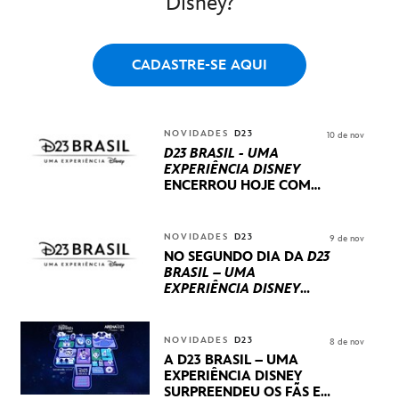
Disney?
CADASTRE-SE AQUI
NOVIDADES
D23
10 de nov
D23 BRASIL - UMA
EXPERIÊNCIA DISNEY
ENCERROU HOJE
COM
UM TERCEIRO DIA
REPLETO DE NOVIDADES
INTERNACIONAIS E
NOVIDADES
D23
9 de nov
PRODUÇÕES BRASILEIRAS
NO SEGUNDO DIA DA
D23
BRASIL – UMA
EXPERIÊNCIA DISNEY
LUCASFILM, 20TH
CENTURY E MARVEL
STUDIOS REVELARAM
NOVIDADES
D23
8 de nov
PRÉVIAS E NOVIDADES
A D23 BRASIL – UMA
DOS SEUS PRÓXIMOS
EXPERIÊNCIA DISNEY
LANÇAMENTOS
SURPREENDEU OS FÃS EM