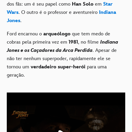
dos fãs: um é seu papel como
Han Solo
em
Star
Wars
. O outro é o professor e aventureiro
Indiana
Jones
.
Ford encarnou o
arqueólogo
que tem medo de
cobras pela primeira vez em
1981
, no filme
Indiana
Jones e os Caçadores da Arca Perdida
. Apesar de
não ter nenhum superpoder, rapidamente ele se
tornou um
verdadeiro super-herói
para uma
geração.