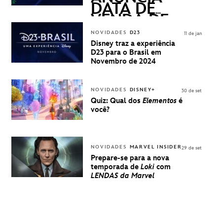
DATA DE
VENDA DE
INGRESSOS
NOVIDADES
D23
11 de jan
PARA A D23
Disney traz a experiência
BRASIL -
D23 para o Brasil em
UMA
Novembro de 2024
EXPERIÊNCIA
DISNEY
NOVIDADES
DISNEY+
30 de set
Quiz: Qual dos
Elementos
é
você?
NOVIDADES
MARVEL INSIDER
29 de set
Prepare-se para a nova
temporada de
Loki
com
LENDAS da Marvel