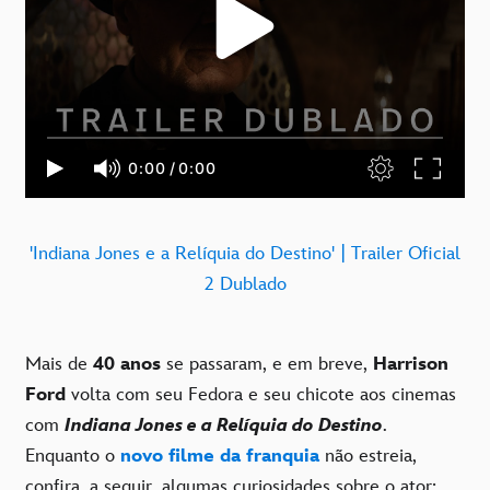
'Indiana Jones e a Relíquia do Destino' | Trailer Oficial
2 Dublado
Mais de
40 anos
se passaram, e em breve,
Harrison
Ford
volta com seu Fedora e seu chicote aos cinemas
com
Indiana Jones e a Relíquia do Destino
.
Enquanto o
novo filme da franquia
não estreia,
confira, a seguir, algumas curiosidades sobre o ator: