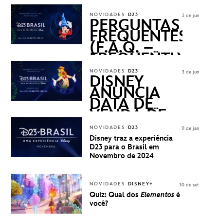
REVELADOS
NOVIDADES
D23
3 de jun
PERGUNTAS
FREQUENTES
(F.A.Q. –
FREQUENTLY
ASKED
NOVIDADES
D23
3 de jun
QUESTIONS)
DISNEY
ANUNCIA
DATA DE
VENDA DE
INGRESSOS
NOVIDADES
D23
11 de jan
PARA A D23
Disney traz a experiência
BRASIL -
D23 para o Brasil em
UMA
Novembro de 2024
EXPERIÊNCIA
DISNEY
NOVIDADES
DISNEY+
30 de set
Quiz: Qual dos
Elementos
é
você?