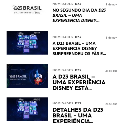
INTERNACIONAIS E
NOVIDADES
D23
9 de nov
PRODUÇÕES BRASILEIRAS
NO SEGUNDO DIA DA
D23
BRASIL – UMA
EXPERIÊNCIA DISNEY
LUCASFILM, 20TH
CENTURY E MARVEL
STUDIOS REVELARAM
NOVIDADES
D23
8 de nov
PRÉVIAS E NOVIDADES
A D23 BRASIL – UMA
DOS SEUS PRÓXIMOS
EXPERIÊNCIA DISNEY
LANÇAMENTOS
SURPREENDEU OS FÃS EM
SEU PRIMEIRO DIA COM
NOVIDADES,
APRESENTAÇÕES E
NOVIDADES
D23
21 de out
PRODUTOS EXCLUSIVOS
A D23 BRASIL –
NO TRANSAMÉRICA EXPO
UMA EXPERIÊNCIA
CENTER EM SÃO PAULO
DISNEY ESTÁ
CHEGANDO
NOVIDADES
D23
21 de out
DETALHES DA D23
BRASIL - UMA
EXPERIÊNCIA
DISNEY