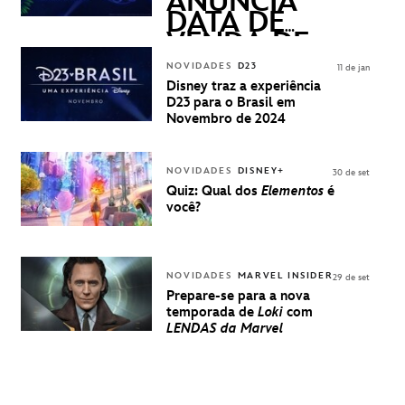
ANUNCIA
DATA DE
VENDA DE
INGRESSOS
NOVIDADES
D23
11 de jan
PARA A D23
Disney traz a experiência
BRASIL -
D23 para o Brasil em
UMA
Novembro de 2024
EXPERIÊNCIA
DISNEY
NOVIDADES
DISNEY+
30 de set
Quiz: Qual dos
Elementos
é
você?
NOVIDADES
MARVEL INSIDER
29 de set
Prepare-se para a nova
temporada de
Loki
com
LENDAS da Marvel