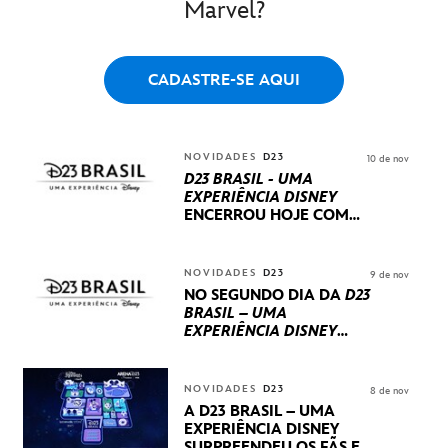
Marvel?
CADASTRE-SE AQUI
NOVIDADES
D23
10 de nov
D23 BRASIL - UMA
EXPERIÊNCIA DISNEY
ENCERROU HOJE
COM
UM TERCEIRO DIA
REPLETO DE NOVIDADES
INTERNACIONAIS E
NOVIDADES
D23
9 de nov
PRODUÇÕES BRASILEIRAS
NO SEGUNDO DIA DA
D23
BRASIL – UMA
EXPERIÊNCIA DISNEY
LUCASFILM, 20TH
CENTURY E MARVEL
STUDIOS REVELARAM
NOVIDADES
D23
8 de nov
PRÉVIAS E NOVIDADES
A D23 BRASIL – UMA
DOS SEUS PRÓXIMOS
EXPERIÊNCIA DISNEY
LANÇAMENTOS
SURPREENDEU OS FÃS EM