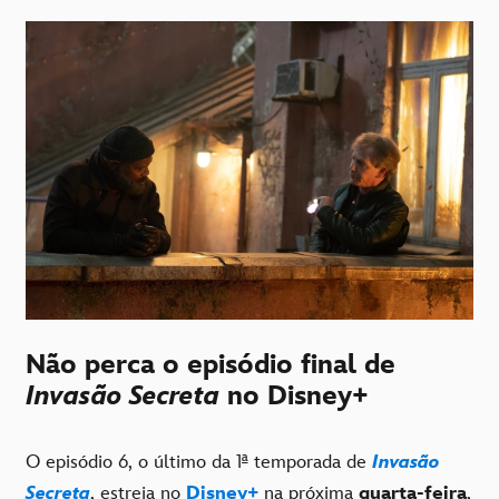
Não perca o episódio final de
Invasão Secreta
no Disney+
O episódio 6, o último da 1ª temporada de
Invasão
Secreta
, estreia no
Disney+
na próxima
quarta-feira
,