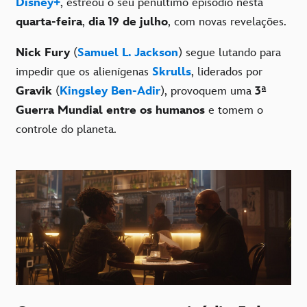
Disney+
, estreou o seu penúltimo episódio nesta
quarta-feira
,
dia 19 de julho
, com novas revelações.
Nick Fury
(
Samuel L. Jackson
) segue lutando para
impedir que os alienígenas
Skrulls
, liderados por
Gravik
(
Kingsley Ben-Adir
), provoquem uma
3ª
Guerra Mundial entre os humanos
e tomem o
controle do planeta.