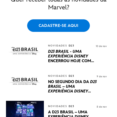
Marvel?
CADASTRE-SE AQUI
NOVIDADES
D23
10 de nov
D23 BRASIL - UMA
EXPERIÊNCIA DISNEY
ENCERROU HOJE
COM
UM TERCEIRO DIA
REPLETO DE NOVIDADES
INTERNACIONAIS E
NOVIDADES
D23
9 de nov
PRODUÇÕES BRASILEIRAS
NO SEGUNDO DIA DA
D23
BRASIL – UMA
EXPERIÊNCIA DISNEY
LUCASFILM, 20TH
CENTURY E MARVEL
STUDIOS REVELARAM
NOVIDADES
D23
8 de nov
PRÉVIAS E NOVIDADES
A D23 BRASIL – UMA
DOS SEUS PRÓXIMOS
EXPERIÊNCIA DISNEY