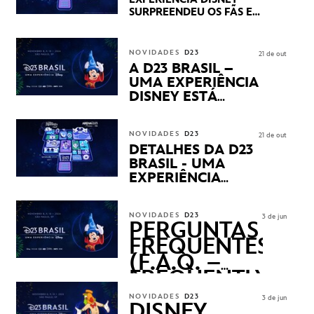
LANÇAMENTOS
SURPREENDEU OS FÃS EM
SEU PRIMEIRO DIA COM
NOVIDADES,
APRESENTAÇÕES E
NOVIDADES
D23
21 de out
PRODUTOS EXCLUSIVOS
A D23 BRASIL –
NO TRANSAMÉRICA EXPO
UMA EXPERIÊNCIA
CENTER EM SÃO PAULO
DISNEY ESTÁ
CHEGANDO
NOVIDADES
D23
21 de out
DETALHES DA D23
BRASIL - UMA
EXPERIÊNCIA
DISNEY
REVELADOS
NOVIDADES
D23
3 de jun
PERGUNTAS
FREQUENTES
(F.A.Q. –
FREQUENTLY
ASKED
NOVIDADES
D23
3 de jun
QUESTIONS)
DISNEY