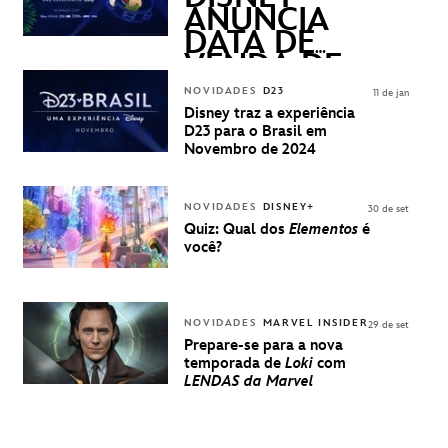
ANUNCIA
DATA DE
VENDA DE
INGRESSOS
NOVIDADES
D23
11 de jan
PARA A D23
Disney traz a experiência
BRASIL -
D23 para o Brasil em
UMA
Novembro de 2024
EXPERIÊNCIA
DISNEY
NOVIDADES
DISNEY+
30 de set
Quiz: Qual dos
Elementos
é
você?
NOVIDADES
MARVEL INSIDER
29 de set
Prepare-se para a nova
temporada de
Loki
com
LENDAS da Marvel