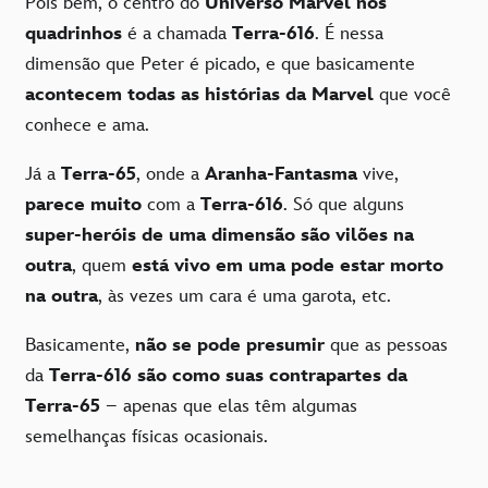
Pois bem, o centro do
Universo Marvel nos
quadrinhos
é a chamada
Terra-616
. É nessa
dimensão que Peter é picado, e que basicamente
acontecem todas as histórias da Marvel
que você
conhece e ama.
Já a
Terra-65
, onde a
Aranha-Fantasma
vive,
parece muito
com a
Terra-616
. Só que alguns
super-heróis de uma dimensão são vilões na
outra
, quem
está vivo em uma pode estar morto
na outra
, às vezes um cara é uma garota, etc.
Basicamente,
não se pode
presumir
que as pessoas
da
Terra-616
são como suas contrapartes da
Terra-65
– apenas que elas têm algumas
semelhanças físicas ocasionais.