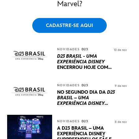
Marvel?
CADASTRE-SE AQUI
NOVIDADES
D23
10 de nov
D23 BRASIL - UMA
EXPERIÊNCIA DISNEY
ENCERROU HOJE
COM
UM TERCEIRO DIA
REPLETO DE NOVIDADES
INTERNACIONAIS E
NOVIDADES
D23
9 de nov
PRODUÇÕES BRASILEIRAS
NO SEGUNDO DIA DA
D23
BRASIL – UMA
EXPERIÊNCIA DISNEY
LUCASFILM, 20TH
CENTURY E MARVEL
STUDIOS REVELARAM
NOVIDADES
D23
8 de nov
PRÉVIAS E NOVIDADES
A D23 BRASIL – UMA
DOS SEUS PRÓXIMOS
EXPERIÊNCIA DISNEY
LANÇAMENTOS