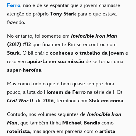
Ferro
, não é de se espantar que a jovem chamasse
atenção do próprio
Tony Stark
para o que estava
fazendo.
No entanto, foi somente em
I
nvincible Iron Man
(2017) #12
que finalmente Riri se encontrou com
Stark
. O bilionário
conheceu o trabalho da jovem
e
resolveu
apoiá-la em sua missão
de se tornar uma
super-heroína
.
Mas como tudo o que é bom quase sempre dura
pouco, a luta do
Homem de Ferro
na série de HQs
Civil War II
, de
2016
, terminou com
Stak em coma
.
Contudo, nos volumes seguintes de
Invincible Iron
Man
, que também tinha
Michael
Bendis
como
roteirista
, mas agora em parceria com o
artista