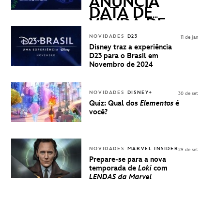
ANUNCIA
DATA DE
VENDA DE
INGRESSOS
NOVIDADES
D23
11 de jan
PARA A D23
Disney traz a experiência
BRASIL -
D23 para o Brasil em
UMA
Novembro de 2024
EXPERIÊNCIA
DISNEY
NOVIDADES
DISNEY+
30 de set
Quiz: Qual dos
Elementos
é
você?
NOVIDADES
MARVEL INSIDER
29 de set
Prepare-se para a nova
temporada de
Loki
com
LENDAS da Marvel