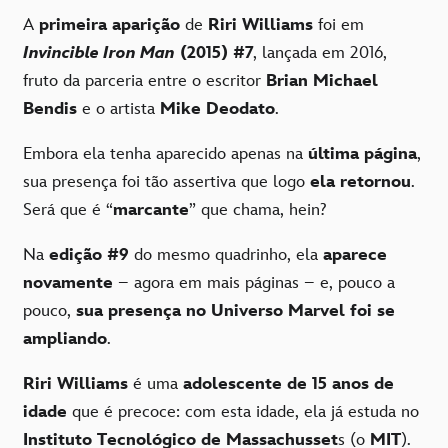
A
primeira aparição
de
Riri Williams
foi em
Invincible Iron Man
(2015) #7
, lançada em 2016,
fruto da parceria entre o escritor
Brian Michael
Bendis
e o artista
Mike Deodato
.
Embora ela tenha aparecido apenas na
última página
,
sua presença foi tão assertiva que logo
ela retornou
.
Será que é “
marcante
” que chama, hein?
Na
edição #9
do mesmo quadrinho, ela
aparece
novamente
– agora em mais páginas – e, pouco a
pouco,
sua presença no Universo Marvel foi se
ampliando
.
Riri Williams
é uma
adolescente de 15 anos de
idade
que é precoce: com esta idade, ela já estuda no
Instituto Tecnológico de Massachusset
s (o
MIT
).