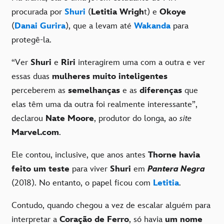
procurada por
Shuri
(
Letitia Wrigh
t) e
Okoye
(
Danai Gurira
), que a levam até
Wakanda
para
protegê-la.
“Ver
Shuri
e
Riri
interagirem uma com a outra e ver
essas duas
mulheres muito inteligentes
perceberem as
semelhanças
e as
diferenças
que
elas têm uma da outra foi realmente interessante”,
declarou
Nate Moore
, produtor do longa, ao
site
Marvel.com
.
Ele contou, inclusive, que anos antes
Thorne havia
feito um teste
para viver
Shuri
em
Pantera Negra
(2018). No entanto, o papel ficou com
Letitia
.
Contudo, quando chegou a vez de escalar alguém para
interpretar a
Coração de Ferro
, só havia
um nome