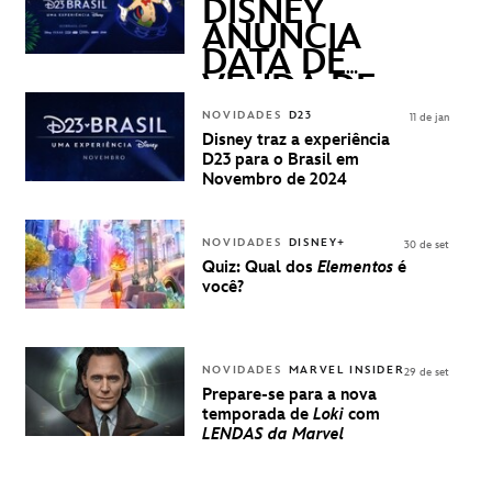
QUESTIONS)
DISNEY
ANUNCIA
DATA DE
VENDA DE
INGRESSOS
NOVIDADES
D23
11 de jan
PARA A D23
Disney traz a experiência
BRASIL -
D23 para o Brasil em
UMA
Novembro de 2024
EXPERIÊNCIA
DISNEY
NOVIDADES
DISNEY+
30 de set
Quiz: Qual dos
Elementos
é
você?
NOVIDADES
MARVEL INSIDER
29 de set
Prepare-se para a nova
temporada de
Loki
com
LENDAS da Marvel