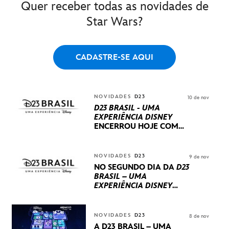
Quer receber todas as novidades de
Star Wars?
CADASTRE-SE AQUI
NOVIDADES
D23
10 de nov
D23 BRASIL - UMA
EXPERIÊNCIA DISNEY
ENCERROU HOJE
COM
UM TERCEIRO DIA
REPLETO DE NOVIDADES
INTERNACIONAIS E
NOVIDADES
D23
9 de nov
PRODUÇÕES BRASILEIRAS
NO SEGUNDO DIA DA
D23
BRASIL – UMA
EXPERIÊNCIA DISNEY
LUCASFILM, 20TH
CENTURY E MARVEL
STUDIOS REVELARAM
NOVIDADES
D23
8 de nov
PRÉVIAS E NOVIDADES
A D23 BRASIL – UMA