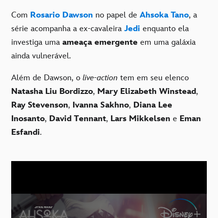
Com
Rosario Dawson
no papel de
Ahsoka Tano
, a
série acompanha a ex-cavaleira
Jedi
enquanto ela
investiga uma
ameaça emergente
em uma galáxia
ainda vulnerável.
Além de Dawson, o
live-action
tem em seu elenco
Natasha Liu Bordizzo
,
Mary Elizabeth Winstead
,
Ray Stevenson
,
Ivanna Sakhno
,
Diana Lee
Inosanto
,
David Tennant
,
Lars Mikkelsen
e
Eman
Esfandi
.