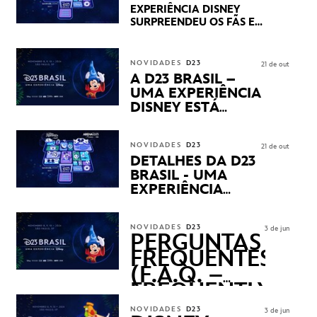
DOS SEUS PRÓXIMOS
EXPERIÊNCIA DISNEY
LANÇAMENTOS
SURPREENDEU OS FÃS EM
SEU PRIMEIRO DIA COM
NOVIDADES,
APRESENTAÇÕES E
NOVIDADES
D23
21 de out
PRODUTOS EXCLUSIVOS
A D23 BRASIL –
NO TRANSAMÉRICA EXPO
UMA EXPERIÊNCIA
CENTER EM SÃO PAULO
DISNEY ESTÁ
CHEGANDO
NOVIDADES
D23
21 de out
DETALHES DA D23
BRASIL - UMA
EXPERIÊNCIA
DISNEY
REVELADOS
NOVIDADES
D23
3 de jun
PERGUNTAS
FREQUENTES
(F.A.Q. –
FREQUENTLY
ASKED
NOVIDADES
D23
3 de jun