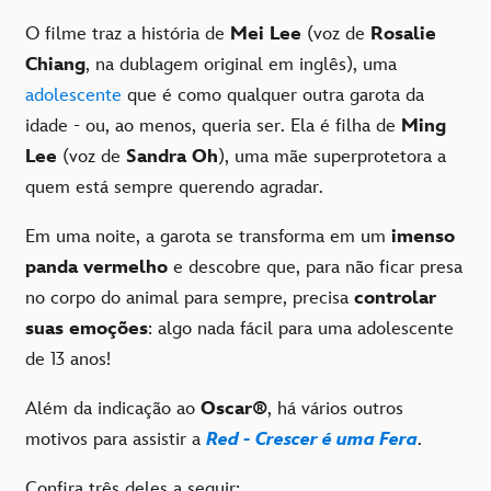
O filme traz a história de
Mei Lee
(voz de
Rosalie
Chiang
, na dublagem original em inglês), uma
adolescente
que é como qualquer outra garota da
idade - ou, ao menos, queria ser. Ela é filha de
Ming
Lee
(voz de
Sandra Oh
), uma mãe superprotetora a
quem está sempre querendo agradar.
Em uma noite, a garota se transforma em um
imenso
panda vermelho
e descobre que, para não ficar presa
no corpo do animal para sempre, precisa
controlar
suas emoções
: algo nada fácil para uma adolescente
de 13 anos!
Além da indicação ao
Oscar
®
, há vários outros
motivos para assistir a
Red - Crescer é uma Fera
.
Confira três deles a seguir: