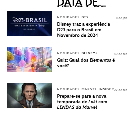
DATA DE
VENDA DE
INGRESSOS
NOVIDADES
D23
11 de jan
PARA A D23
Disney traz a experiência
BRASIL -
D23 para o Brasil em
UMA
Novembro de 2024
EXPERIÊNCIA
DISNEY
NOVIDADES
DISNEY+
30 de set
Quiz: Qual dos
Elementos
é
você?
NOVIDADES
MARVEL INSIDER
29 de set
Prepare-se para a nova
temporada de
Loki
com
LENDAS da Marvel