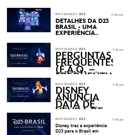
CHEGANDO
NOVIDADES
D23
21 de out
DETALHES DA D23
BRASIL - UMA
EXPERIÊNCIA
DISNEY
REVELADOS
NOVIDADES
D23
3 de jun
PERGUNTAS
FREQUENTES
(F.A.Q. –
FREQUENTLY
ASKED
NOVIDADES
D23
3 de jun
QUESTIONS)
DISNEY
ANUNCIA
DATA DE
VENDA DE
INGRESSOS
NOVIDADES
D23
11 de jan
PARA A D23
Disney traz a experiência
BRASIL -
D23 para o Brasil em