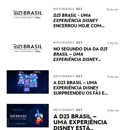
NOVIDADES
D23
10 de nov
D23 BRASIL - UMA
EXPERIÊNCIA DISNEY
ENCERROU HOJE
COM
UM TERCEIRO DIA
REPLETO DE NOVIDADES
INTERNACIONAIS E
NOVIDADES
D23
9 de nov
PRODUÇÕES BRASILEIRAS
NO SEGUNDO DIA DA
D23
BRASIL – UMA
EXPERIÊNCIA DISNEY
LUCASFILM, 20TH
CENTURY E MARVEL
STUDIOS REVELARAM
NOVIDADES
D23
8 de nov
PRÉVIAS E NOVIDADES
A D23 BRASIL – UMA
DOS SEUS PRÓXIMOS
EXPERIÊNCIA DISNEY
LANÇAMENTOS
SURPREENDEU OS FÃS EM
SEU PRIMEIRO DIA COM
NOVIDADES,
APRESENTAÇÕES E
NOVIDADES
D23
21 de out
PRODUTOS EXCLUSIVOS
A D23 BRASIL –
NO TRANSAMÉRICA EXPO
UMA EXPERIÊNCIA
CENTER EM SÃO PAULO
DISNEY ESTÁ