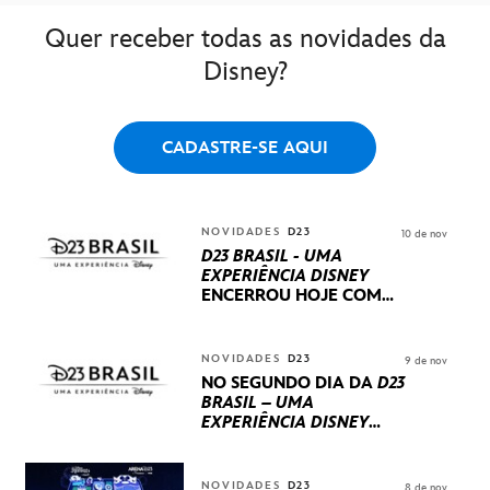
Quer receber todas as novidades da
Disney?
CADASTRE-SE AQUI
NOVIDADES
D23
10 de nov
D23 BRASIL - UMA
EXPERIÊNCIA DISNEY
ENCERROU HOJE
COM
UM TERCEIRO DIA
REPLETO DE NOVIDADES
INTERNACIONAIS E
NOVIDADES
D23
9 de nov
PRODUÇÕES BRASILEIRAS
NO SEGUNDO DIA DA
D23
BRASIL – UMA
EXPERIÊNCIA DISNEY
LUCASFILM, 20TH
CENTURY E MARVEL
STUDIOS REVELARAM
NOVIDADES
D23
8 de nov