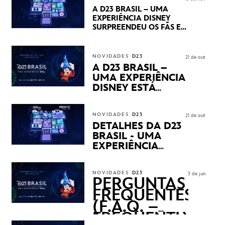
PRÉVIAS E NOVIDADES
A D23 BRASIL – UMA
DOS SEUS PRÓXIMOS
EXPERIÊNCIA DISNEY
LANÇAMENTOS
SURPREENDEU OS FÃS EM
SEU PRIMEIRO DIA COM
NOVIDADES,
APRESENTAÇÕES E
NOVIDADES
D23
21 de out
PRODUTOS EXCLUSIVOS
A D23 BRASIL –
NO TRANSAMÉRICA EXPO
UMA EXPERIÊNCIA
CENTER EM SÃO PAULO
DISNEY ESTÁ
CHEGANDO
NOVIDADES
D23
21 de out
DETALHES DA D23
BRASIL - UMA
EXPERIÊNCIA
DISNEY
REVELADOS
NOVIDADES
D23
3 de jun
PERGUNTAS
FREQUENTES
(F.A.Q. –
FREQUENTLY