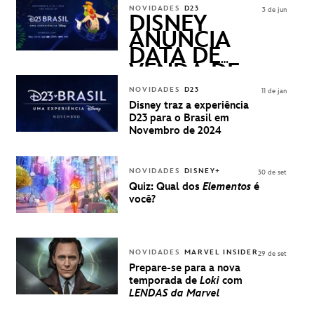
ASKED
NOVIDADES
D23
3 de jun
QUESTIONS)
DISNEY
ANUNCIA
DATA DE
VENDA DE
INGRESSOS
NOVIDADES
D23
11 de jan
PARA A D23
Disney traz a experiência
BRASIL -
D23 para o Brasil em
UMA
Novembro de 2024
EXPERIÊNCIA
DISNEY
NOVIDADES
DISNEY+
30 de set
Quiz: Qual dos
Elementos
é
você?
NOVIDADES
MARVEL INSIDER
29 de set
Prepare-se para a nova
temporada de
Loki
com
LENDAS da Marvel