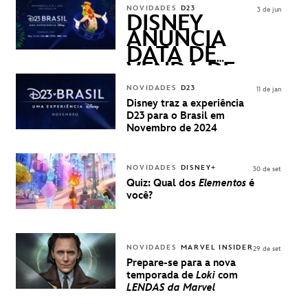
ASKED
NOVIDADES
D23
3 de jun
QUESTIONS)
DISNEY
ANUNCIA
DATA DE
VENDA DE
INGRESSOS
NOVIDADES
D23
11 de jan
PARA A D23
Disney traz a experiência
BRASIL -
D23 para o Brasil em
UMA
Novembro de 2024
EXPERIÊNCIA
DISNEY
NOVIDADES
DISNEY+
30 de set
Quiz: Qual dos
Elementos
é
você?
NOVIDADES
MARVEL INSIDER
29 de set
Prepare-se para a nova
temporada de
Loki
com
LENDAS da Marvel