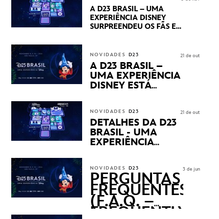
PRÉVIAS E NOVIDADES
A D23 BRASIL – UMA
DOS SEUS PRÓXIMOS
EXPERIÊNCIA DISNEY
LANÇAMENTOS
SURPREENDEU OS FÃS EM
SEU PRIMEIRO DIA COM
NOVIDADES,
APRESENTAÇÕES E
NOVIDADES
D23
21 de out
PRODUTOS EXCLUSIVOS
A D23 BRASIL –
NO TRANSAMÉRICA EXPO
UMA EXPERIÊNCIA
CENTER EM SÃO PAULO
DISNEY ESTÁ
CHEGANDO
NOVIDADES
D23
21 de out
DETALHES DA D23
BRASIL - UMA
EXPERIÊNCIA
DISNEY
REVELADOS
NOVIDADES
D23
3 de jun
PERGUNTAS
FREQUENTES
(F.A.Q. –
FREQUENTLY